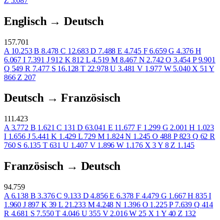
Z
5.087
Englisch → Deutsch
157.701
A
10.253
B
8.478
C
12.683
D
7.488
E
4.745
F
6.659
G
4.376
H
6.067
I
7.391
J
912
K
812
L
4.519
M
8.467
N
2.742
O
3.454
P
9.901
Q
549
R
7.477
S
16.128
T
22.978
U
3.481
V
1.977
W
5.040
X
51
Y
866
Z
207
Deutsch → Französisch
111.423
A
3.772
B
1.621
C
131
D
63.041
E
11.677
F
1.299
G
2.001
H
1.023
I
1.656
J
5.441
K
1.429
L
729
M
1.824
N
1.245
O
488
P
823
Q
62
R
760
S
6.135
T
631
U
1.407
V
1.896
W
1.176
X
3
Y
8
Z
1.145
Französisch → Deutsch
94.759
A
6.138
B
3.376
C
9.133
D
4.856
E
6.378
F
4.479
G
1.667
H
835
I
1.960
J
897
K
39
L
21.233
M
4.248
N
1.396
O
1.225
P
7.639
Q
414
R
4.681
S
7.550
T
4.046
U
355
V
2.016
W
25
X
1
Y
40
Z
132