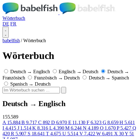
Wörterbuch
DE
FR
babelfish
/
Wörterbuch
Wörterbuch
Deutsch → Englisch
Englisch → Deutsch
Deutsch →
Französisch
Französisch → Deutsch
Deutsch → Spanisch
Spanisch → Deutsch
Deutsch → Englisch
155.589
A
15.884
B
9.717
C
892
D
6.970
E
11.130
F
6.323
G
8.659
H
5.611
I
4.415
J
1.514
K
8.316
L
4.390
M
6.244
N
4.189
O
1.670
P
5.427
Q
420
R
5.907
S
18.641
T
4.675
U
5.514
V
7.422
W
6.491
X
30
Y
51