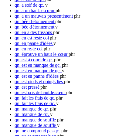
qn. a soif de qc.
v
qn. a un haut-le-cœur
phr
qn. a un mauvais pressentiment
phr
qn. bée d'étonnement
phr
qn. bée d'étonnement
v
qn. en a des frissons
phr
qn. en est resté coi
phr
qn. en panne d'idées
v
qn. en reste coi
phr
qn. éprouve un haut-le-cœur
phr
qn. est à court de qc.
phr
qn. est en manque de qc.
phr
qn. est en manque de qc.
v
qn. est en panne d'idées
phr
qn. est pieds et poings liés
phr
qn. est pressé
phr
qn. est pris de haut-le-cœur
phr
qn. fait les frais de qc.
phr
qn. fait les frais de qc.
v
qn. manque de qc.
phr
qn. manque de qc.
v
qn. manque de souffle
phr
qn. manque de souffle
v
qn. ne comprend pas qc.
phr