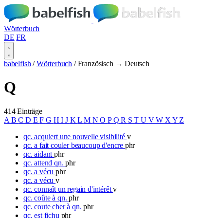
Wörterbuch
DE
FR
babelfish
/
Wörterbuch
/
Französisch → Deutsch
Q
414 Einträge
A
B
C
D
E
F
G
H
I
J
K
L
M
N
O
P
Q
R
S
T
U
V
W
X
Y
Z
qc. acquiert une nouvelle visibilité
v
qc. a fait couler beaucoup d'encre
phr
qc. aidant
phr
qc. attend qn.
phr
qc. a vécu
phr
qc. a vécu
v
qc. connaît un regain d'intérêt
v
qc. coûte à qn.
phr
qc. coute cher à qn.
phr
qc. est fichu
phr