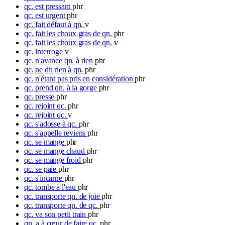
qc. est pressant
phr
qc. est urgent
phr
qc. fait défaut à qn.
v
qc. fait les choux gras de qn.
phr
qc. fait les choux gras de qn.
v
qc. interroge
v
qc. n'avance qn. à rien
phr
qc. ne dit rien à qn.
phr
qc. n'étant pas pris en considération
phr
qc. prend qn. à la gorge
phr
qc. presse
phr
qc. rejoint qc.
phr
qc. rejoint qc.
v
qc. s'adosse à qc.
phr
qc. s'appelle reviens
phr
qc. se mange
phr
qc. se mange chaud
phr
qc. se mange froid
phr
qc. se paie
phr
qc. s'incarne
phr
qc. tombe à l'eau
phr
qc. transporte qn. de joie
phr
qc. transporte qn. de qc.
phr
qc. va son petit train
phr
qn. a à cœur de faire qc.
phr