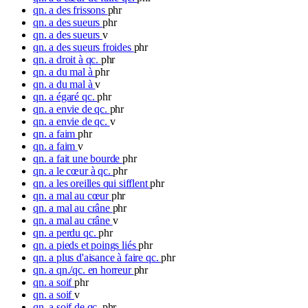
qn. a des frissons
phr
qn. a des sueurs
phr
qn. a des sueurs
v
qn. a des sueurs froides
phr
qn. a droit à qc.
phr
qn. a du mal à
phr
qn. a du mal à
v
qn. a égaré qc.
phr
qn. a envie de qc.
phr
qn. a envie de qc.
v
qn. a faim
phr
qn. a faim
v
qn. a fait une bourde
phr
qn. a le cœur à qc.
phr
qn. a les oreilles qui sifflent
phr
qn. a mal au cœur
phr
qn. a mal au crâne
phr
qn. a mal au crâne
v
qn. a perdu qc.
phr
qn. a pieds et poings liés
phr
qn. a plus d'aisance à faire qc.
phr
qn. a qn./qc. en horreur
phr
qn. a soif
phr
qn. a soif
v
qn. a soif de qc.
phr