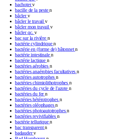
bachoter
v
bacille de la peste
n
bâcler
v
bâcler le travail
v
bâcler mon travail
v
bâcler qc.
v
bac sur la rivière
n
bactérie cylindrique
n
bactérie en (forme de) bâtonnet
n
bactérie intestinale
n
bactérie lactique
n
bactéries aérobies
n
bactéries anaérobies facultatives
n
bactéries autotrophes
n
bactéries chimiolithotrophes
n
bactéries du cycle de l'azote
n
bactéries du fer
n
bactéries hétérotrophes
n
bactéries oléophages
n
bactéries photoautotrophes
n
bactéries revivifiables
n
bactérie tellurique
n
bac transparent
n
badauder
v
Bad Hombourg
n