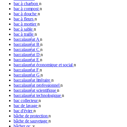
bac à charbon
n
bac à compost
n
bac à douche
n
bac à fleurs
n
bac à mortier
n
bac à sable
n
bac à traille
n
baccalauréat A
n
baccalauréat B
n
baccalauréat C
n
baccalauréat D
n
baccalauréat E
n
baccalauréat économique et social
n
baccalauréat F
n
baccalauréat G
n
baccalauréat littéraire
n
baccalauréat professionnel
n
baccalauréat scientifique
n
baccalauréat technologique
n
bac collecteur
n
bac de lavage
n
bac d'évier
n
bâche de protection
n
bâche de sauvetage
n
bâcher qc.
v