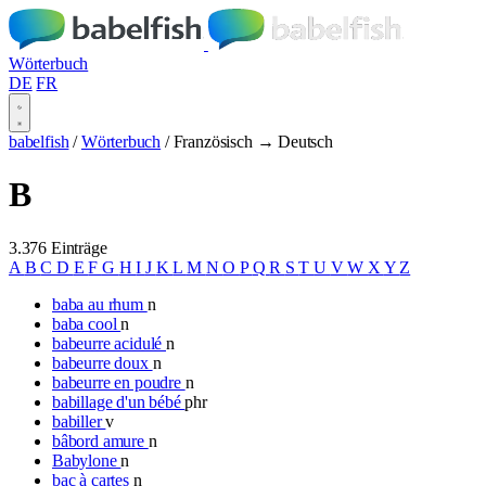
Wörterbuch
DE
FR
babelfish
/
Wörterbuch
/
Französisch → Deutsch
B
3.376 Einträge
A
B
C
D
E
F
G
H
I
J
K
L
M
N
O
P
Q
R
S
T
U
V
W
X
Y
Z
baba au rhum
n
baba cool
n
babeurre acidulé
n
babeurre doux
n
babeurre en poudre
n
babillage d'un bébé
phr
babiller
v
bâbord amure
n
Babylone
n
bac à cartes
n