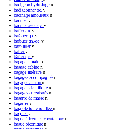
badigeon hydrofuge
n
badigeonner qc.
v
badinage amoureux
n
badiner
v
badiner avec qc.
v
baffer qn.
v
bafouer qn.
v
bafouer qn./qc.
v
bafouiller
v
bâfrer
v
bâfrer qc.
v
bagage à main
n
bagage cabine
n
bagage littéraire
n
bagages accompagnés
n
bagages à main
n
bagage scientifique
n
bagages enregistrés
n
bagarre de masse
n
bagarrer
v
bagnole toute rouillée
n
bagoter
v
bague à lèvre en caoutchouc
n
bague biconique
n