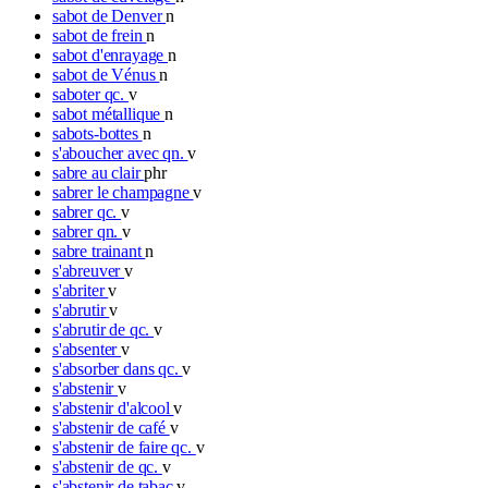
sabot de Denver
n
sabot de frein
n
sabot d'enrayage
n
sabot de Vénus
n
saboter qc.
v
sabot métallique
n
sabots-bottes
n
s'aboucher avec qn.
v
sabre au clair
phr
sabrer le champagne
v
sabrer qc.
v
sabrer qn.
v
sabre trainant
n
s'abreuver
v
s'abriter
v
s'abrutir
v
s'abrutir de qc.
v
s'absenter
v
s'absorber dans qc.
v
s'abstenir
v
s'abstenir d'alcool
v
s'abstenir de café
v
s'abstenir de faire qc.
v
s'abstenir de qc.
v
s'abstenir de tabac
v