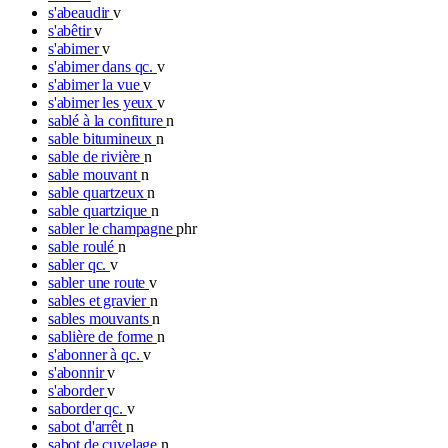
s'abeaudir
v
s'abêtir
v
s'abimer
v
s'abimer dans qc.
v
s'abimer la vue
v
s'abimer les yeux
v
sablé à la confiture
n
sable bitumineux
n
sable de rivière
n
sable mouvant
n
sable quartzeux
n
sable quartzique
n
sabler le champagne
phr
sable roulé
n
sabler qc.
v
sabler une route
v
sables et gravier
n
sables mouvants
n
sablière de forme
n
s'abonner à qc.
v
s'abonnir
v
s'aborder
v
saborder qc.
v
sabot d'arrêt
n
sabot de cuvelage
n