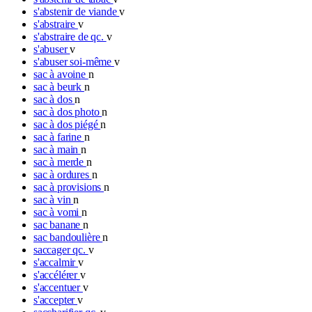
s'abstenir de viande
v
s'abstraire
v
s'abstraire de qc.
v
s'abuser
v
s'abuser soi-même
v
sac à avoine
n
sac à beurk
n
sac à dos
n
sac à dos photo
n
sac à dos piégé
n
sac à farine
n
sac à main
n
sac à merde
n
sac à ordures
n
sac à provisions
n
sac à vin
n
sac à vomi
n
sac banane
n
sac bandoulière
n
saccager qc.
v
s'accalmir
v
s'accélérer
v
s'accentuer
v
s'accepter
v