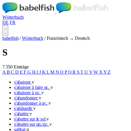
Wörterbuch
DE
FR
babelfish
/
Wörterbuch
/
Französisch → Deutsch
S
7.550 Einträge
A
B
C
D
E
F
G
H
I
J
K
L
M
N
O
P
Q
R
S
T
U
V
W
X
Y
Z
s'abaisser
v
s'abaisser à faire qc.
v
s'abaisser à qc.
v
s'abandonner
v
s'abandonner à qc.
v
s'abâtardir
v
s'abattre
v
s'abattre sur le sol
v
s'abattre sur qn./qc.
v
sabbat
n