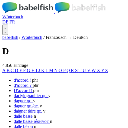
Wörterbuch
DE
FR
babelfish
/
Wörterbuch
/
Französisch → Deutsch
D
4.856 Einträge
A
B
C
D
E
F
G
H
I
J
K
L
M
N
O
P
Q
R
S
T
U
V
W
X
Y
Z
d'accord !
phr
d'accord ?
phr
D'accord !
phr
dactylographier qc.
v
daguer qc.
v
daguer qn./qc.
v
daigner faire qc.
v
dalle basse
n
dalle basse réservoir
n
dalle béton
n