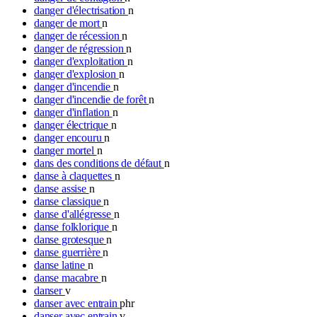
danger d'électrisation
n
danger de mort
n
danger de récession
n
danger de régression
n
danger d'exploitation
n
danger d'explosion
n
danger d'incendie
n
danger d'incendie de forêt
n
danger d'inflation
n
danger électrique
n
danger encouru
n
danger mortel
n
dans des conditions de défaut
n
danse à claquettes
n
danse assise
n
danse classique
n
danse d'allégresse
n
danse folklorique
n
danse grotesque
n
danse guerrière
n
danse latine
n
danse macabre
n
danser
v
danser avec entrain
phr
danser avec entrain
v