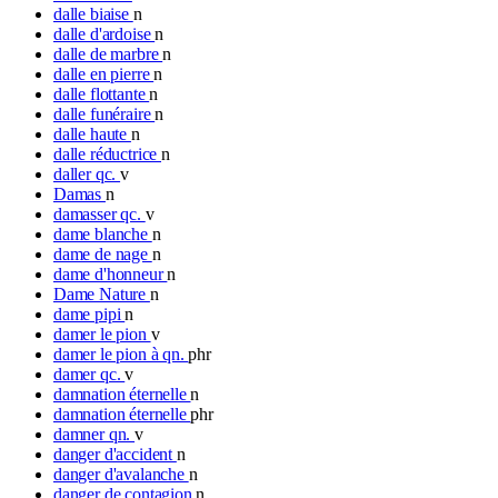
dalle biaise
n
dalle d'ardoise
n
dalle de marbre
n
dalle en pierre
n
dalle flottante
n
dalle funéraire
n
dalle haute
n
dalle réductrice
n
daller qc.
v
Damas
n
damasser qc.
v
dame blanche
n
dame de nage
n
dame d'honneur
n
Dame Nature
n
dame pipi
n
damer le pion
v
damer le pion à qn.
phr
damer qc.
v
damnation éternelle
n
damnation éternelle
phr
damner qn.
v
danger d'accident
n
danger d'avalanche
n
danger de contagion
n