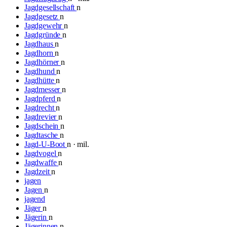
Jagdgesellschaft
n
Jagdgesetz
n
Jagdgewehr
n
Jagdgründe
n
Jagdhaus
n
Jagdhorn
n
Jagdhörner
n
Jagdhund
n
Jagdhütte
n
Jagdmesser
n
Jagdpferd
n
Jagdrecht
n
Jagdrevier
n
Jagdschein
n
Jagdtasche
n
Jagd-U-Boot
n · mil.
Jagdvogel
n
Jagdwaffe
n
Jagdzeit
n
jagen
Jagen
n
jagend
Jäger
n
Jägerin
n
Jägerinnen
n