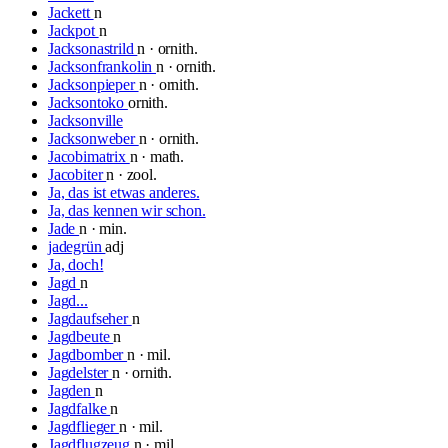
Jackett
n
Jackpot
n
Jacksonastrild
n · ornith.
Jacksonfrankolin
n · ornith.
Jacksonpieper
n · ornith.
Jacksontoko
ornith.
Jacksonville
Jacksonweber
n · ornith.
Jacobimatrix
n · math.
Jacobiter
n · zool.
Ja, das ist etwas anderes.
Ja, das kennen wir schon.
Jade
n · min.
jadegrün
adj
Ja, doch!
Jagd
n
Jagd...
Jagdaufseher
n
Jagdbeute
n
Jagdbomber
n · mil.
Jagdelster
n · ornith.
Jagden
n
Jagdfalke
n
Jagdflieger
n · mil.
Jagdflugzeug
n · mil.