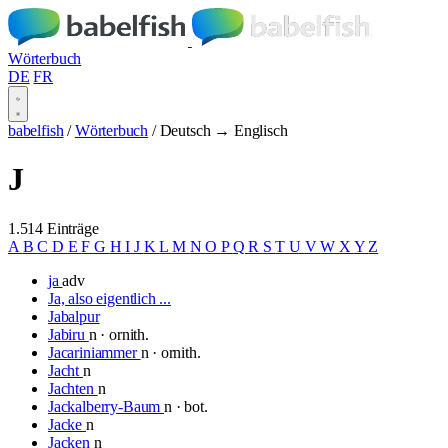
Wörterbuch
DE
FR
babelfish
/
Wörterbuch
/
Deutsch → Englisch
J
1.514 Einträge
A
B
C
D
E
F
G
H
I
J
K
L
M
N
O
P
Q
R
S
T
U
V
W
X
Y
Z
ja
adv
Ja, also eigentlich ...
Jabalpur
Jabiru
n · ornith.
Jacariniammer
n · ornith.
Jacht
n
Jachten
n
Jackalberry-Baum
n · bot.
Jacke
n
Jacken
n