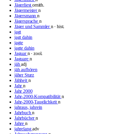
Jägerliest
ornith.
Jägermeister
n
Jägersmann
n
Jägersprache
n
Jäger und Sammler
n · hist.
jagt
jagt dahin
jagte
jagte dahin
Jaguar
n · zool.
Jaguare
n
jäh
adj
jäh aufhören
jäher Sturz
Jähheit
n
Jahr
n
Jahr 2000
Jahr-2000-Kompatibilität
n
Jahr-2000-Tauglichkeit
n
jahraus, jahrein
Jahrbuch
n
Jahrbücher
n
Jahre
n
jahrelang
adv