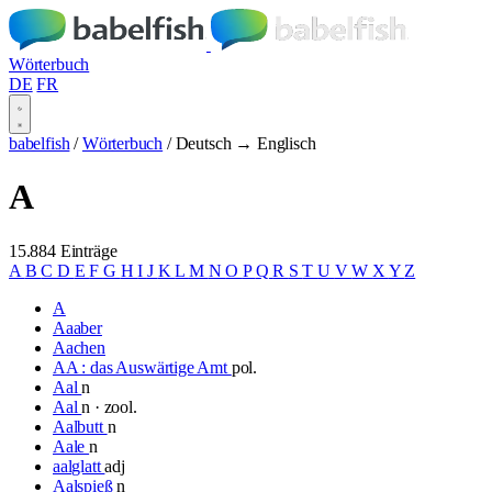
Wörterbuch
DE
FR
babelfish
/
Wörterbuch
/
Deutsch → Englisch
A
15.884 Einträge
A
B
C
D
E
F
G
H
I
J
K
L
M
N
O
P
Q
R
S
T
U
V
W
X
Y
Z
A
Aaaber
Aachen
AA : das Auswärtige Amt
pol.
Aal
n
Aal
n · zool.
Aalbutt
n
Aale
n
aalglatt
adj
Aalspieß
n