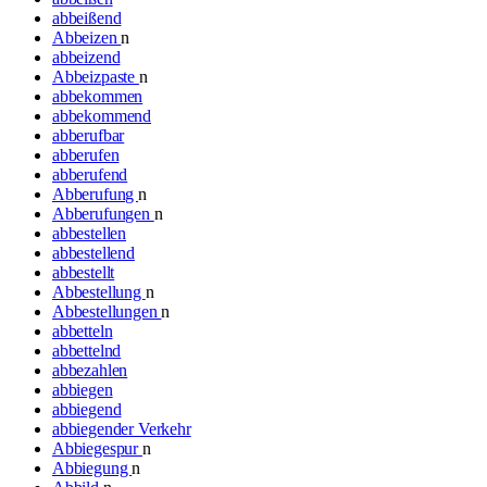
abbeißend
Abbeizen
n
abbeizend
Abbeizpaste
n
abbekommen
abbekommend
abberufbar
abberufen
abberufend
Abberufung
n
Abberufungen
n
abbestellen
abbestellend
abbestellt
Abbestellung
n
Abbestellungen
n
abbetteln
abbettelnd
abbezahlen
abbiegen
abbiegend
abbiegender Verkehr
Abbiegespur
n
Abbiegung
n