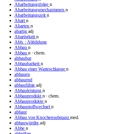
Abarbeitungsfolge
n
Abarbeitungsmechanismen
n
Abarbeitungszeit
n
Abart
n
Abarten
n
abartig
adj
Abartigkeit
n
Abb. : Abbildung
Abbau
n
Abbau
n · chem.
abbaubar
Abbaubarkeit
n
Abbau einer Warteschlange
n
abbauen
abbauend
abbaufähig
adj
Abbauleistung
n
Abbauprodukt
n · chem.
Abbauprodukte
n
Abbaustoffwechsel
n
abbaut
Abbau von Knochensubstanz
med.
abbauwürdig
adj
Abbe
n
abbeißen