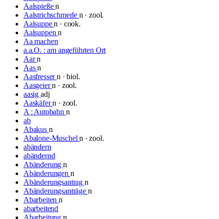
Aalspieße
n
Aalstrichschmerle
n · zool.
Aalsuppe
n · cook.
Aalsuppen
n
Aa machen
a.a.O. : am angeführten Ort
Aar
n
Aas
n
Aasfresser
n · biol.
Aasgeier
n · zool.
aasig
adj
Aaskäfer
n · zool.
A : Autobahn
n
ab
Abakus
n
Abalone-Muschel
n · zool.
abändern
abändernd
Abänderung
n
Abänderungen
n
Abänderungsantrag
n
Abänderungsanträge
n
Abarbeiten
n
abarbeitend
Abarbeitung
n