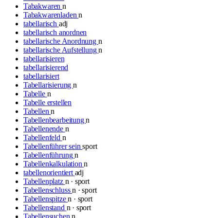
Tabakwaren
n
Tabakwarenladen
n
tabellarisch
adj
tabellarisch anordnen
tabellarische Anordnung
n
tabellarische Aufstellung
n
tabellarisieren
tabellarisierend
tabellarisiert
Tabellarisierung
n
Tabelle
n
Tabelle erstellen
Tabellen
n
Tabellenbearbeitung
n
Tabellenende
n
Tabellenfeld
n
Tabellenführer sein
sport
Tabellenführung
n
Tabellenkalkulation
n
tabellenorientiert
adj
Tabellenplatz
n · sport
Tabellenschluss
n · sport
Tabellenspitze
n · sport
Tabellenstand
n · sport
Tabellensuchen
n