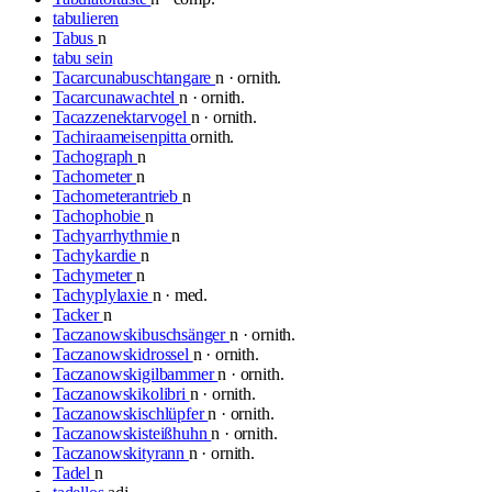
tabulieren
Tabus
n
tabu sein
Tacarcunabuschtangare
n · ornith.
Tacarcunawachtel
n · ornith.
Tacazzenektarvogel
n · ornith.
Tachiraameisenpitta
ornith.
Tachograph
n
Tachometer
n
Tachometerantrieb
n
Tachophobie
n
Tachyarrhythmie
n
Tachykardie
n
Tachymeter
n
Tachyplylaxie
n · med.
Tacker
n
Taczanowskibuschsänger
n · ornith.
Taczanowskidrossel
n · ornith.
Taczanowskigilbammer
n · ornith.
Taczanowskikolibri
n · ornith.
Taczanowskischlüpfer
n · ornith.
Taczanowskisteißhuhn
n · ornith.
Taczanowskityrann
n · ornith.
Tadel
n