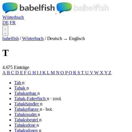
Wörterbuch
DE
FR
babelfish
/
Wörterbuch
/
Deutsch → Englisch
T
4.675 Einträge
A
B
C
D
E
F
G
H
I
J
K
L
M
N
O
P
Q
R
S
T
U
V
W
X
Y
Z
Tab
n
Tabak
n
Tabakanbau
n
Tabak-Falterfisch
n · zool.
Tabakhändler
n
Tabakpflanze
n · bot.
Tabakqualm
n
Tabaksbeutel
n
Tabaksdose
n
Tabaksdosen
n