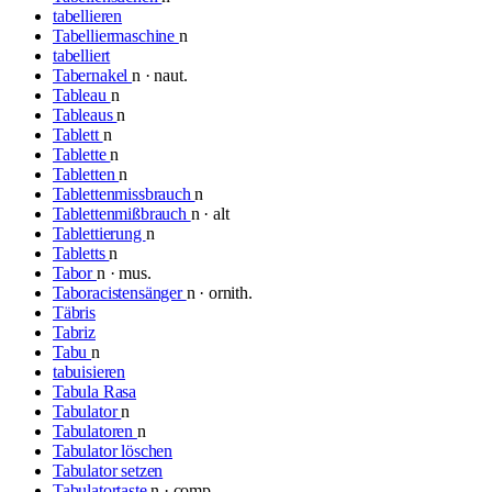
tabellieren
Tabelliermaschine
n
tabelliert
Tabernakel
n · naut.
Tableau
n
Tableaus
n
Tablett
n
Tablette
n
Tabletten
n
Tablettenmissbrauch
n
Tablettenmißbrauch
n · alt
Tablettierung
n
Tabletts
n
Tabor
n · mus.
Taboracistensänger
n · ornith.
Täbris
Tabriz
Tabu
n
tabuisieren
Tabula Rasa
Tabulator
n
Tabulatoren
n
Tabulator löschen
Tabulator setzen
Tabulatortaste
n · comp.