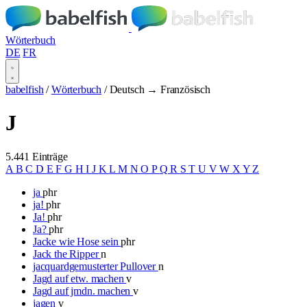
Wörterbuch
DE
FR
babelfish
/
Wörterbuch
/
Deutsch → Französisch
J
5.441 Einträge
A
B
C
D
E
F
G
H
I
J
K
L
M
N
O
P
Q
R
S
T
U
V
W
X
Y
Z
ja
phr
ja!
phr
Ja!
phr
Ja?
phr
Jacke wie Hose sein
phr
Jack the Ripper
n
jacquardgemusterter Pullover
n
Jagd auf etw. machen
v
Jagd auf jmdn. machen
v
jagen
v