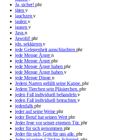
Ja, sicher!
phr
jäten
v
jauchzen
v
jaulen
v
jausen
v
Java
n
Jawohl!
phr
jdn. sekkieren
v
jede Gelegenheit ausschlachten
phr
jede Menge Ärger
n
jede Menge Ärger
phr
jede Menge Ärger haben
phr
jede Menge Ärger haben
v
jede Menge Dinge
n
Jedem Narren gefällt seine Kappe.
phr
Jedem Tierchen sein Pläsierchen.
phr
jeden Fall individuell behandeln
v
jeden Fall individuell betrachten
v
jedenfalls
phr
jeder auf seine Weise
phr
jeder Beruf hat seinen Wert
phr
Jeder fege vor seiner eigenen Tür.
phr
jeder für sich genommen
phr
Jeder für sich, Gott für uns alle.
phr
Jeder ist seines Glückes Schmied.
phr