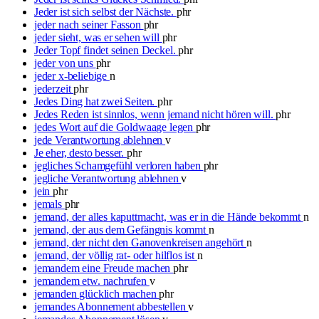
Jeder ist sich selbst der Nächste.
phr
jeder nach seiner Fasson
phr
jeder sieht, was er sehen will
phr
Jeder Topf findet seinen Deckel.
phr
jeder von uns
phr
jeder x-beliebige
n
jederzeit
phr
Jedes Ding hat zwei Seiten.
phr
Jedes Reden ist sinnlos, wenn jemand nicht hören will.
phr
jedes Wort auf die Goldwaage legen
phr
jede Verantwortung ablehnen
v
Je eher, desto besser.
phr
jegliches Schamgefühl verloren haben
phr
jegliche Verantwortung ablehnen
v
jein
phr
jemals
phr
jemand, der alles kaputtmacht, was er in die Hände bekommt
n
jemand, der aus dem Gefängnis kommt
n
jemand, der nicht den Ganovenkreisen angehört
n
jemand, der völlig rat- oder hilflos ist
n
jemandem eine Freude machen
phr
jemandem etw. nachrufen
v
jemanden glücklich machen
phr
jemandes Abonnement abbestellen
v