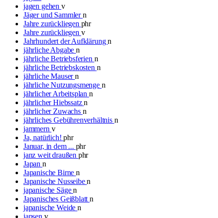
jagen gehen
v
Jäger und Sammler
n
Jahre zurückliegen
phr
Jahre zurückliegen
v
Jahrhundert der Aufklärung
n
jährliche Abgabe
n
jährliche Betriebsferien
n
jährliche Betriebskosten
n
jährliche Mauser
n
jährliche Nutzungsmenge
n
jährlicher Arbeitsplan
n
jährlicher Hiebssatz
n
jährlicher Zuwachs
n
jährliches Gebührenverhältnis
n
jammern
v
Ja, natürlich!
phr
Januar, in dem ...
phr
janz weit draußen
phr
Japan
n
Japanische Birne
n
Japanische Nusseibe
n
japanische Säge
n
Japanisches Geißblatt
n
japanische Weide
n
japsen
v