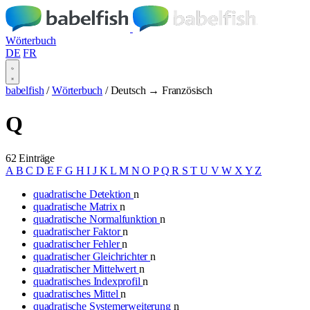
Wörterbuch
DE
FR
babelfish
/
Wörterbuch
/
Deutsch → Französisch
Q
62 Einträge
A
B
C
D
E
F
G
H
I
J
K
L
M
N
O
P
Q
R
S
T
U
V
W
X
Y
Z
quadratische Detektion
n
quadratische Matrix
n
quadratische Normalfunktion
n
quadratischer Faktor
n
quadratischer Fehler
n
quadratischer Gleichrichter
n
quadratischer Mittelwert
n
quadratisches Indexprofil
n
quadratisches Mittel
n
quadratische Systemerweiterung
n