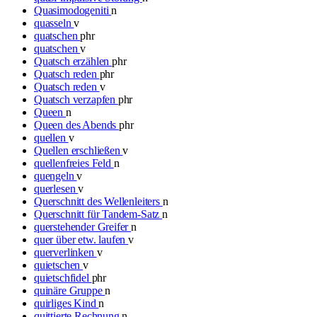
Quasimodogeniti
n
quasseln
v
quatschen
phr
quatschen
v
Quatsch erzählen
phr
Quatsch reden
phr
Quatsch reden
v
Quatsch verzapfen
phr
Queen
n
Queen des Abends
phr
quellen
v
Quellen erschließen
v
quellenfreies Feld
n
quengeln
v
querlesen
v
Querschnitt des Wellenleiters
n
Querschnitt für Tandem-Satz
n
querstehender Greifer
n
quer über etw. laufen
v
querverlinken
v
quietschen
v
quietschfidel
phr
quinäre Gruppe
n
quirliges Kind
n
quittierte Rechnung
n