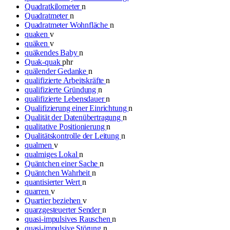
Quadratkilometer
n
Quadratmeter
n
Quadratmeter Wohnfläche
n
quaken
v
quäken
v
quäkendes Baby
n
Quak-quak
phr
quälender Gedanke
n
qualifizierte Arbeitskräfte
n
qualifizierte Gründung
n
qualifizierte Lebensdauer
n
Qualifizierung einer Einrichtung
n
Qualität der Datenübertragung
n
qualitative Positionierung
n
Qualitätskontrolle der Leitung
n
qualmen
v
qualmiges Lokal
n
Quäntchen einer Sache
n
Quäntchen Wahrheit
n
quantisierter Wert
n
quarren
v
Quartier beziehen
v
quarzgesteuerter Sender
n
quasi-impulsives Rauschen
n
quasi-impulsive Störung
n