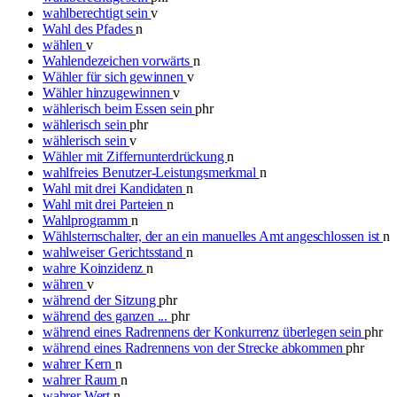
wahlberechtigt sein
v
Wahl des Pfades
n
wählen
v
Wahlendezeichen vorwärts
n
Wähler für sich gewinnen
v
Wähler hinzugewinnen
v
wählerisch beim Essen sein
phr
wählerisch sein
phr
wählerisch sein
v
Wähler mit Ziffernunterdrückung
n
wahlfreies Benutzer-Leistungsmerkmal
n
Wahl mit drei Kandidaten
n
Wahl mit drei Parteien
n
Wahlprogramm
n
Wählsternschalter, der an ein manuelles Amt angeschlossen ist
n
wahlweiser Gerichtsstand
n
wahre Koinzidenz
n
währen
v
während der Sitzung
phr
während des ganzen ...
phr
während eines Radrennens der Konkurrenz überlegen sein
phr
während eines Radrennens von der Strecke abkommen
phr
wahrer Kern
n
wahrer Raum
n
wahrer Wert
n