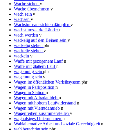
Wache stehen
v
Wache übernehmen
v
wach sein
v
wachsen
v
Wachstumsaussichten dämpfen
v
wachstumsstarke Länder
n
wach werden
v
wackelig auf den Beinen sein
v
wackelig stehen
phr
wackelig stehen
v
wackeln
v
Waffe mit gezogenem Lauf
n
Waffe mit glattem Lauf
n
wagemutig sein
phr
wagemutig sein
v
Wagen im öffentlichen Verleihsystem
phr
Wagen in Parkposition
n
Wagen in Station
n
Wagen mit Allradantrieb
n
Wagen mit hohem Laufwiderstand
n
Wagen mit Vierradantrieb
n
Wagenreihen zusammenstellen
v
waghalsiges Unternehmen
n
Wahlalternative Arbeit und soziale Gerechtigkeit
n
wahlberechtigt sein
phr