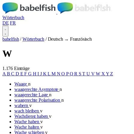
Wörterbuch
DE
FR
babelfish
/
Wörterbuch
/
Deutsch → Französisch
W
1.176 Einträge
A
B
C
D
E
F
G
H
I
J
K
L
M
N
O
P
Q
R
S
T
U
V
W
X
Y
Z
Waage
n
waagerechte Asymptote
n
waagerechte Lage
n
waagerechte Polarisation
n
wabern
v
wach bleiben
v
Wachdienst haben
v
Wache haben
v
Wache halten
v
Wache schieben
v