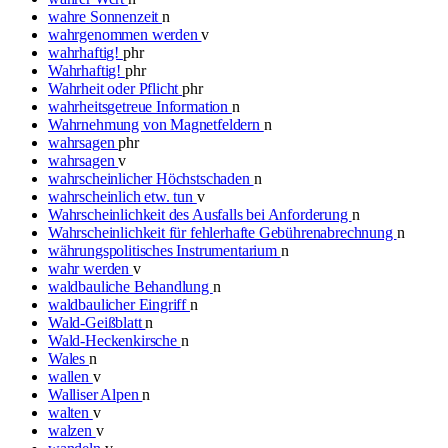
wahre Sonnenzeit
n
wahrgenommen werden
v
wahrhaftig!
phr
Wahrhaftig!
phr
Wahrheit oder Pflicht
phr
wahrheitsgetreue Information
n
Wahrnehmung von Magnetfeldern
n
wahrsagen
phr
wahrsagen
v
wahrscheinlicher Höchstschaden
n
wahrscheinlich etw. tun
v
Wahrscheinlichkeit des Ausfalls bei Anforderung
n
Wahrscheinlichkeit für fehlerhafte Gebührenabrechnung
n
währungspolitisches Instrumentarium
n
wahr werden
v
waldbauliche Behandlung
n
waldbaulicher Eingriff
n
Wald-Geißblatt
n
Wald-Heckenkirsche
n
Wales
n
wallen
v
Walliser Alpen
n
walten
v
walzen
v