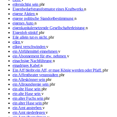
eifersüchtig sein
phr
Eigenbedarfstransformator eines Kraftwerks
n
eigene Aktien
n
eigene politische Standortbestimmung
n
eigenes Auto
n
eigenkapitalersetzende Gesellschafterleistung
n
Eigenlob stinkt!
phr
Eile allein tut es nicht.
phr
eilen
v
eiligst verschwinden
v
ein Abführmittel einnehmen
v
ein Abonnement für etw. nehmen
v
einachsige Nachführung
n
einadriges Kabel
n
Ein Aff bleibt ein Aff, er mag König werden oder Pfaff.
phr
ein Affentheater veranstalten
phr
ein Alleskönner sein
phr
ein Allroundgenie sein
phr
ein alte Hase sein
phr
ein alte Hase sein
v
ein alter Fuchs sein
phr
ein alter Hase sein
phr
ein Amt anstreben
v
ein Amt niederlegen
v