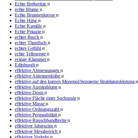
Echte Berberitze
n
echte Blume
n
Echte Brunnenkresse
n
Echte Hirse
n
Echte Kamille
n
Echte Pistazie
n
echter Bruch
n
echter Thunfisch
n
echtes Gefühl
n
echte Teilmenge
n
eckige Klammer
n
Edinburgh
n
effektive Abmessungen
n
effektive Antennenhöhe
n
effektive auf den kurzen Monopol bezogene Strahlungsleistung
effektive Ausstrahlung
n
effektive Dosis
n
effektive Fläche einer Suchspule
n
effektive Masse
n
effektive Ordnungszahl
n
effektive Permeabilität
n
effektive Rauschbandbreite
n
effektiver Jahreszins
n
effektiver Messbereich
n
effektiver Verkehr
n