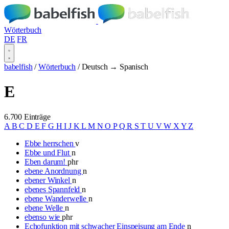
Wörterbuch
DE
FR
babelfish
/
Wörterbuch
/
Deutsch → Spanisch
E
6.700 Einträge
A
B
C
D
E
F
G
H
I
J
K
L
M
N
O
P
Q
R
S
T
U
V
W
X
Y
Z
Ebbe herrschen
v
Ebbe und Flut
n
Eben darum!
phr
ebene Anordnung
n
ebener Winkel
n
ebenes Spannfeld
n
ebene Wanderwelle
n
ebene Welle
n
ebenso wie
phr
Echofunktion mit schwacher Einspeisung am Ende
n