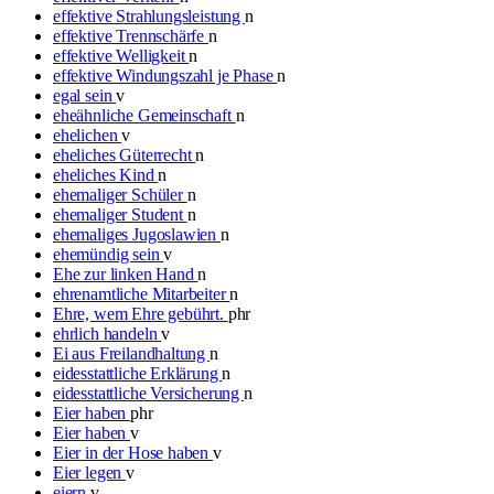
effektive Strahlungsleistung
n
effektive Trennschärfe
n
effektive Welligkeit
n
effektive Windungszahl je Phase
n
egal sein
v
eheähnliche Gemeinschaft
n
ehelichen
v
eheliches Güterrecht
n
eheliches Kind
n
ehemaliger Schüler
n
ehemaliger Student
n
ehemaliges Jugoslawien
n
ehemündig sein
v
Ehe zur linken Hand
n
ehrenamtliche Mitarbeiter
n
Ehre, wem Ehre gebührt.
phr
ehrlich handeln
v
Ei aus Freilandhaltung
n
eidesstattliche Erklärung
n
eidesstattliche Versicherung
n
Eier haben
phr
Eier haben
v
Eier in der Hose haben
v
Eier legen
v
eiern
v