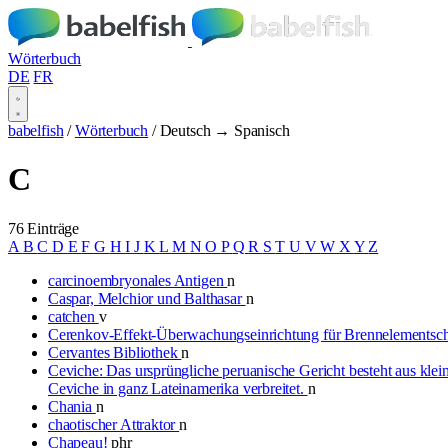
Wörterbuch
DE
FR
babelfish
/
Wörterbuch
/
Deutsch → Spanisch
C
76 Einträge
A
B
C
D
E
F
G
H
I
J
K
L
M
N
O
P
Q
R
S
T
U
V
W
X
Y
Z
carcinoembryonales Antigen
n
Caspar, Melchior und Balthasar
n
catchen
v
Cerenkov-Effekt-Überwachungseinrichtung für Brennelements
Cervantes Bibliothek
n
Ceviche: Das ursprüngliche peruanische Gericht besteht aus kle
Ceviche in ganz Lateinamerika verbreitet.
n
Chania
n
chaotischer Attraktor
n
Chapeau!
phr