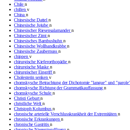
Chile
n
chillen
v
China
n
Chinesische Dattel
n
Chinesische Jujube
n
Chinesischer Riesensalamander
n
Chinesischer Zimt
n
Chinesisches Bambushuhn
n
Chinesische Wollhandkrabbe
n
Chinesische Zaubernuss
n
chippen
v
chirurgische Kieferorthopädie
n
chirurgische Maske
n
chirurgischer Eingriff
n
Cholesterin senken
v
chomskysche Betrachtung der Dichotomie "langue" und "parole
chomskysche Richtung der Grammatikauffassung
n
chomskysche Schule
n
Christi Geburt
n
christliche Welt
n
Christoph Kolumbus
n
chronische arterielle Verschlusskrankheit der Extremitäten
n
chronische Erkrankungen
n
chronische Gastritis
n
chronische Niereninsuffizenz
n