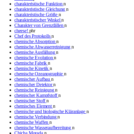
charakteristische Funktion
n
charakteristische Gleichung
n
charakteristische Größe
n
charakteristischer Winkel
n
Charakter von Grenzfällen
n
cheese!
phr
Chef des Protokolls
n
chemische Absorption
n
chemische Abwasserreinigung
n
chemische Ausfällung
n
chemische Evolution
n
chemische Fabrik
n
chemische Kinetik
n
chemische Ozeanographie
n
chemischer Aufbau
n
chemischer Detektor
n
chemische Reinigung
n
chemischer Kampfstoff
n
chemischer Stoff
n
chemisches Element
n
chemische und biologische Kläranlage
n
chemische Verbindung
n
chemische Waffen
n
chemische Wasseraufbereitung
n
Chicha Morada
n