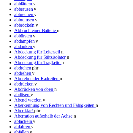
abblättern
v
abbrausen
v
abbrechen
v
abbremsen
v
abbröckeln
v
Abbruch einer Batterie
n
abbürsten
v
abdampfen
v
abdanken
v
Abdeckung für Leiterseil
n
Abdeckung für Stützisolator
n
Abdeckung für Tragkette
n
abdrehen
phr
abdrehen
v
Abdrehen der Radreifen
n
abdrücken
v
Abdrücken von oben
n
abdüsen
v
Abend werden
v
Aberkennung von Rechten und Fähigkeiten
n
Aber klar!
phr
Aberration außerhalb der Achse
n
abfackeln
v
abfahren
v
abfallen
v