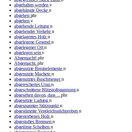
abgehalten werden
v
abgehängte Decke
n
abgehen
phr
abgehen
v
abgehende Leitung
n
abgehender Verkehr
n
abgelagertes Holz
n
abgelegene Gegend
n
abgelegener Ort
n
abgelegen sein
v
Abgemacht!
phr
Abgemacht.
phr
abgenutzte Brennelemente
n
abgenutzte Machete
n
abgenutztes Buschmesser
n
abgereichertes Uran
n
abgeschnittene Blitzstoßspannung
n
abgesehen davon, dass ...
phr
abgesetzte Ladung
n
abgespannter Stützpunkt
n
abgestimmte Vergleichsstichproben
n
abgestorbenes Holz
n
abgestuftes Bremsen
n
abgetönte Scheiben
n