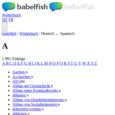
Wörterbuch
DE
FR
babelfish
/
Wörterbuch
/
Deutsch → Spanisch
A
1.991 Einträge
A
B
C
D
E
F
G
H
I
J
K
L
M
N
O
P
Q
R
S
T
U
V
W
X
Y
Z
Aachen
n
Aa machen
v
Ab!
phr
Abbau der Ozonschicht
n
Abbau eines Kernkraftwerks
n
abbauen
v
Abbau von Handelshemmnissen
n
Abbau von Sozialleistungen
n
abberufen werden
v
abbiegen
v