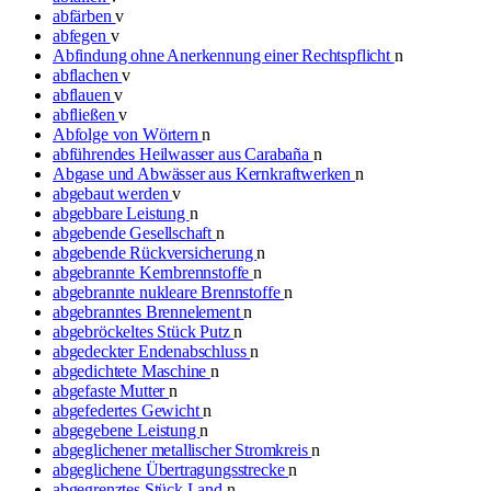
abfärben
v
abfegen
v
Abfindung ohne Anerkennung einer Rechtspflicht
n
abflachen
v
abflauen
v
abfließen
v
Abfolge von Wörtern
n
abführendes Heilwasser aus Carabaña
n
Abgase und Abwässer aus Kernkraftwerken
n
abgebaut werden
v
abgebbare Leistung
n
abgebende Gesellschaft
n
abgebende Rückversicherung
n
abgebrannte Kernbrennstoffe
n
abgebrannte nukleare Brennstoffe
n
abgebranntes Brennelement
n
abgebröckeltes Stück Putz
n
abgedeckter Endenabschluss
n
abgedichtete Maschine
n
abgefaste Mutter
n
abgefedertes Gewicht
n
abgegebene Leistung
n
abgeglichener metallischer Stromkreis
n
abgeglichene Übertragungsstrecke
n
abgegrenztes Stück Land
n