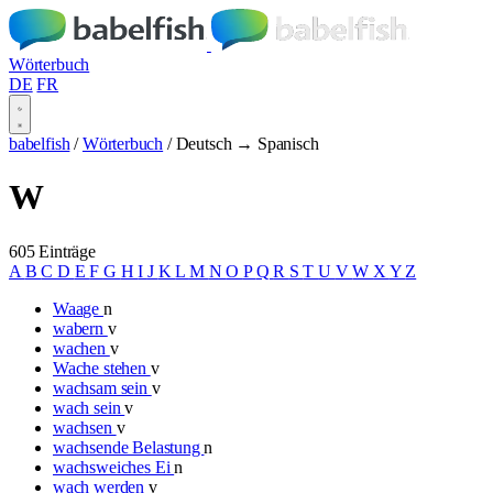
Wörterbuch
DE
FR
babelfish
/
Wörterbuch
/
Deutsch → Spanisch
W
605 Einträge
A
B
C
D
E
F
G
H
I
J
K
L
M
N
O
P
Q
R
S
T
U
V
W
X
Y
Z
Waage
n
wabern
v
wachen
v
Wache stehen
v
wachsam sein
v
wach sein
v
wachsen
v
wachsende Belastung
n
wachsweiches Ei
n
wach werden
v