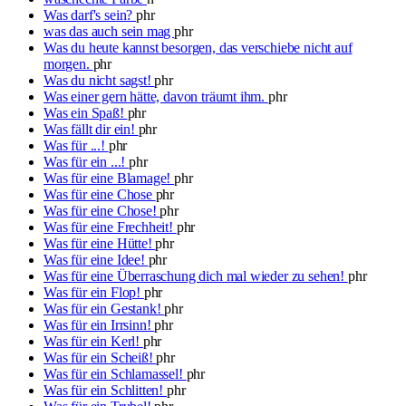
Was darf's sein?
phr
was das auch sein mag
phr
Was du heute kannst besorgen, das verschiebe nicht auf
morgen.
phr
Was du nicht sagst!
phr
Was einer gern hätte, davon träumt ihm.
phr
Was ein Spaß!
phr
Was fällt dir ein!
phr
Was für ...!
phr
Was für ein ...!
phr
Was für eine Blamage!
phr
Was für eine Chose
phr
Was für eine Chose!
phr
Was für eine Frechheit!
phr
Was für eine Hütte!
phr
Was für eine Idee!
phr
Was für eine Überraschung dich mal wieder zu sehen!
phr
Was für ein Flop!
phr
Was für ein Gestank!
phr
Was für ein Irrsinn!
phr
Was für ein Kerl!
phr
Was für ein Scheiß!
phr
Was für ein Schlamassel!
phr
Was für ein Schlitten!
phr