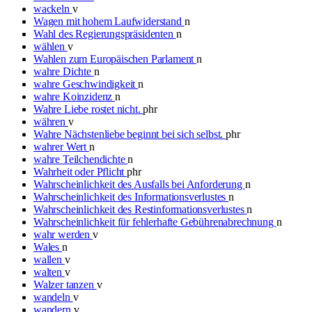
wackeln
v
Wagen mit hohem Laufwiderstand
n
Wahl des Regierungspräsidenten
n
wählen
v
Wahlen zum Europäischen Parlament
n
wahre Dichte
n
wahre Geschwindigkeit
n
wahre Koinzidenz
n
Wahre Liebe rostet nicht.
phr
währen
v
Wahre Nächstenliebe beginnt bei sich selbst.
phr
wahrer Wert
n
wahre Teilchendichte
n
Wahrheit oder Pflicht
phr
Wahrscheinlichkeit des Ausfalls bei Anforderung
n
Wahrscheinlichkeit des Informationsverlustes
n
Wahrscheinlichkeit des Restinformationsverlustes
n
Wahrscheinlichkeit für fehlerhafte Gebührenabrechnung
n
wahr werden
v
Wales
n
wallen
v
walten
v
Walzer tanzen
v
wandeln
v
wandern
v