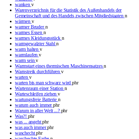
wanken
v
Warenverzeichnis für die Statistik des Außenhandels der
Gemeinschaft und des Handels zwischen Mitgliedstaaten
n
wärmen
v
warmer Bruder
n
warmes Essen
n
warmes Kleidungsstück
n
warmgewalzter Stahl
n
warm halten
v
warmlaufen
v
warm sein
v
Warmstart eines thermischen Maschinensatzes
n
Warnstreik durchführen
v
warten
v
warten bis man schwarz wird
phr
Wartenraum einer Station
n
Warteschleifen ziehen
v
wartungsfreie Batterie
n
warum auch immer
phr
Warum in aller Welt ...?
phr
Was?!
phr
was ... angeht
phr
was auch immer
phr
waschecht
phr
waschechte Farbe
n