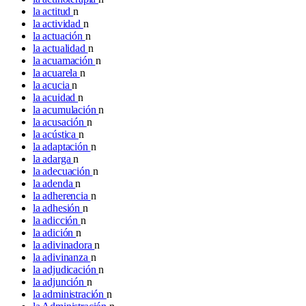
la actitud
n
la actividad
n
la actuación
n
la actualidad
n
la acuamación
n
la acuarela
n
la acucia
n
la acuidad
n
la acumulación
n
la acusación
n
la acústica
n
la adaptación
n
la adarga
n
la adecuación
n
la adenda
n
la adherencia
n
la adhesión
n
la adicción
n
la adición
n
la adivinadora
n
la adivinanza
n
la adjudicación
n
la adjunción
n
la administración
n