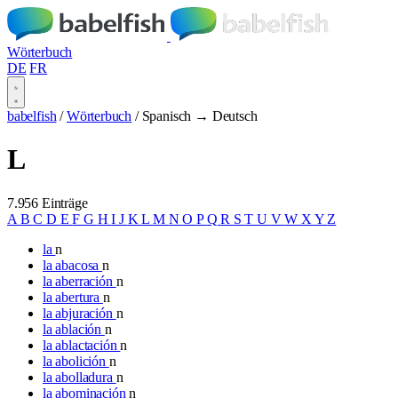
Wörterbuch
DE
FR
babelfish
/
Wörterbuch
/
Spanisch → Deutsch
L
7.956 Einträge
A
B
C
D
E
F
G
H
I
J
K
L
M
N
O
P
Q
R
S
T
U
V
W
X
Y
Z
la
n
la abacosa
n
la aberración
n
la abertura
n
la abjuración
n
la ablación
n
la ablactación
n
la abolición
n
la abolladura
n
la abominación
n