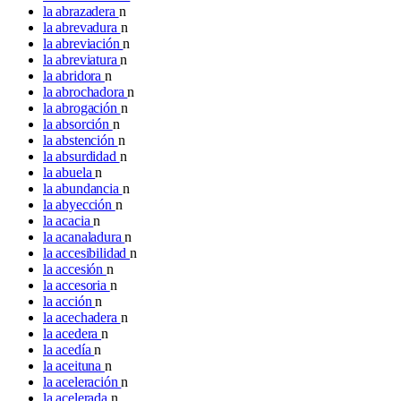
la abrazadera
n
la abrevadura
n
la abreviación
n
la abreviatura
n
la abridora
n
la abrochadora
n
la abrogación
n
la absorción
n
la abstención
n
la absurdidad
n
la abuela
n
la abundancia
n
la abyección
n
la acacia
n
la acanaladura
n
la accesibilidad
n
la accesión
n
la accesoria
n
la acción
n
la acechadera
n
la acedera
n
la acedía
n
la aceituna
n
la aceleración
n
la acelerada
n