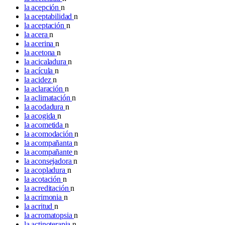
la acepción
n
la aceptabilidad
n
la aceptación
n
la acera
n
la acerina
n
la acetona
n
la acicaladura
n
la acícula
n
la acidez
n
la aclaración
n
la aclimatación
n
la acodadura
n
la acogida
n
la acometida
n
la acomodación
n
la acompañanta
n
la acompañante
n
la aconsejadora
n
la acopladura
n
la acotación
n
la acreditación
n
la acrimonia
n
la acritud
n
la acromatopsia
n
la actinoterapia
n