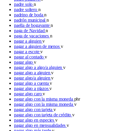
padre solo
n
padre soltero
n
padrino de boda
n
padrón municipal
n
paella de bogavante
n
paga de Navidad
n
paga de vacaciones
n
pagar a alguien
v
pagar a alguien de menos
v
pagar a escote
v
pagar al contado
v
pagar algo
v
pagar algo a algo/a alguien
v
pagar algo a alguien
v
pagar algo/a alguien
v
pagar algo a cuenta
v
pagar algo a plazos
v
pagar algo caro
v
pagar algo con la misma moneda
phr
pagar algo con la misma moneda
v
pagar algo con tarjeta
v
pagar algo con tarjeta de crédito
v
pagar algo en especies
v
pagar algo en mensualidades
v
pagar algo más tarde
v