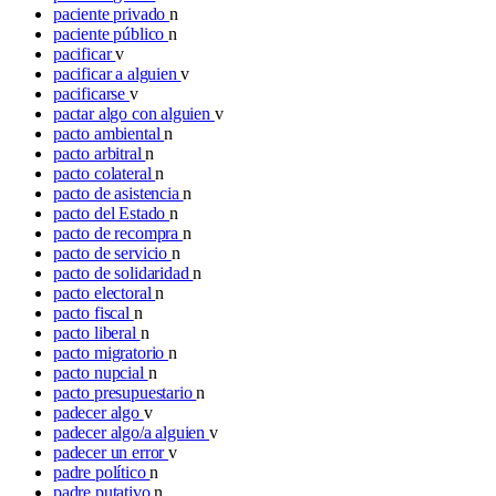
paciente privado
n
paciente público
n
pacificar
v
pacificar a alguien
v
pacificarse
v
pactar algo con alguien
v
pacto ambiental
n
pacto arbitral
n
pacto colateral
n
pacto de asistencia
n
pacto del Estado
n
pacto de recompra
n
pacto de servicio
n
pacto de solidaridad
n
pacto electoral
n
pacto fiscal
n
pacto liberal
n
pacto migratorio
n
pacto nupcial
n
pacto presupuestario
n
padecer algo
v
padecer algo/a alguien
v
padecer un error
v
padre político
n
padre putativo
n