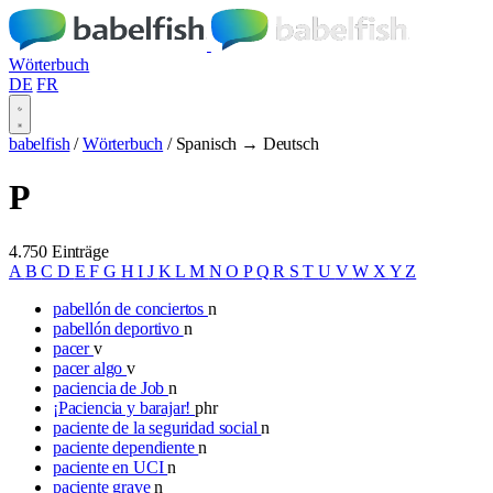
Wörterbuch
DE
FR
babelfish
/
Wörterbuch
/
Spanisch → Deutsch
P
4.750 Einträge
A
B
C
D
E
F
G
H
I
J
K
L
M
N
O
P
Q
R
S
T
U
V
W
X
Y
Z
pabellón de conciertos
n
pabellón deportivo
n
pacer
v
pacer algo
v
paciencia de Job
n
¡Paciencia y barajar!
phr
paciente de la seguridad social
n
paciente dependiente
n
paciente en UCI
n
paciente grave
n