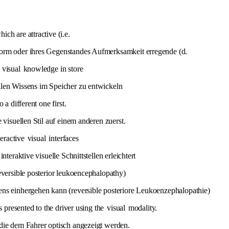
ch are attractive (i.e.
Form oder ihres Gegenstandes Aufmerksamkeit erregende (d.
p
visual
knowledge in store
llen Wissens im Speicher zu entwickeln
o a different one first.
 visuellen Stil auf einem anderen zuerst.
teractive
visual
interfaces
teraktive visuelle Schnittstellen erleichtert
eversible posterior leukoencephalopathy)
ens einhergehen kann (reversible posteriore Leukoenzephalopathie)
s presented to the driver using the
visual
modality.
die dem Fahrer optisch angezeigt werden.