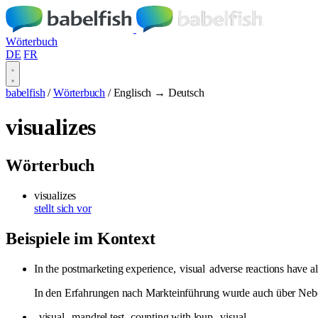
Wörterbuch
DE
FR
babelfish
/
Wörterbuch
/
Englisch → Deutsch
visualizes
Wörterbuch
visualizes
stellt sich vor
Beispiele im Kontext
In the postmarketing experience,
visual
adverse reactions have al
In den Erfahrungen nach Markteinführung wurde auch über Neb
-
visual
-mandrel test -counting with loup -
visual