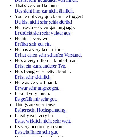
That's very unlike him.
Das sieht ihm gar nicht ähnlich.
You're not very quick on the trigger!
Du bist nicht sehr schlagfertig!
He uses a very vulgar language.
Er drückt sich sehr vulgär aus.
He fits in very well.
Er fügt sich gut ein.
He has a very keen mind.
Er hat einen sehr scharfen Verstand.
He's a very different kind of man.
Er ist ein ganz anderer Typ.
He's being very petty about it.
Er ist sehr kleinlich.
He was very off-hand.
Er war sehr ungezogen.
I like it very much.
Es gefällt mir sehr gut.
Things are very tense.
Es herrscht Hochspannung.
It really isn't very far.
Es ist wirklich nicht sehr weit.
It's very becoming to you.
Es steht Ihnen sehr gut.