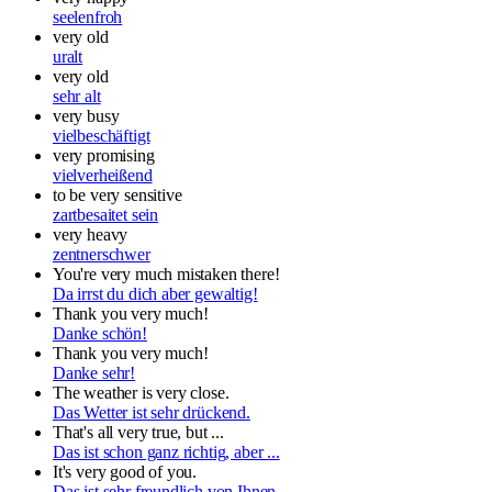
seelenfroh
very old
uralt
very old
sehr alt
very busy
vielbeschäftigt
very promising
vielverheißend
to be very sensitive
zartbesaitet sein
very heavy
zentnerschwer
You're very much mistaken there!
Da irrst du dich aber gewaltig!
Thank you very much!
Danke schön!
Thank you very much!
Danke sehr!
The weather is very close.
Das Wetter ist sehr drückend.
That's all very true, but ...
Das ist schon ganz richtig, aber ...
It's very good of you.
Das ist sehr freundlich von Ihnen.