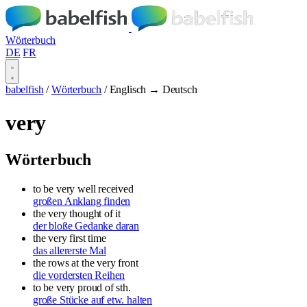
Wörterbuch
DE
FR
babelfish
/
Wörterbuch
/
Englisch → Deutsch
very
Wörterbuch
to be very well received
großen Anklang finden
the very thought of it
der bloße Gedanke daran
the very first time
das allererste Mal
the rows at the very front
die vordersten Reihen
to be very proud of sth.
große Stücke auf etw. halten