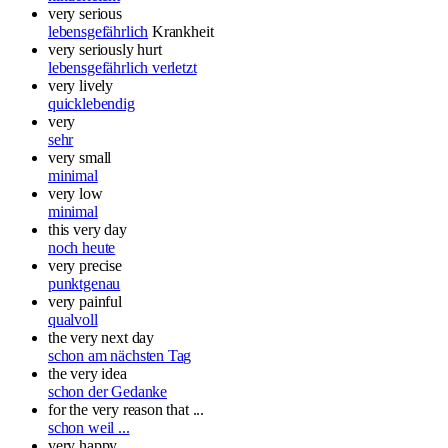
very serious
lebensgefährlich
Krankheit
very seriously hurt
lebensgefährlich verletzt
very lively
quicklebendig
very
sehr
very small
minimal
very low
minimal
this very day
noch heute
very precise
punktgenau
very painful
qualvoll
the very next day
schon am nächsten Tag
the very idea
schon der Gedanke
for the very reason that ...
schon weil ...
very happy