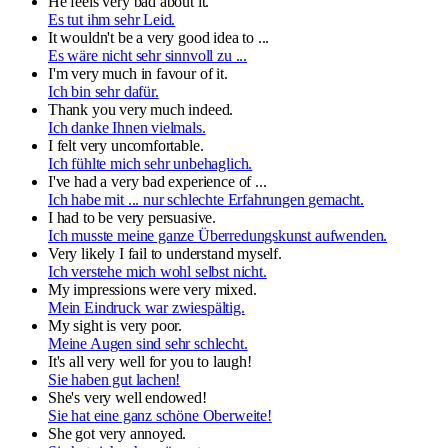
He feels very bad about it.
Es tut ihm sehr Leid.
It wouldn't be a very good idea to ...
Es wäre nicht sehr sinnvoll zu ...
I'm very much in favour of it.
Ich bin sehr dafür.
Thank you very much indeed.
Ich danke Ihnen vielmals.
I felt very uncomfortable.
Ich fühlte mich sehr unbehaglich.
I've had a very bad experience of ...
Ich habe mit ... nur schlechte Erfahrungen gemacht.
I had to be very persuasive.
Ich musste meine ganze Überredungskunst aufwenden.
Very likely I fail to understand myself.
Ich verstehe mich wohl selbst nicht.
My impressions were very mixed.
Mein Eindruck war zwiespältig.
My sight is very poor.
Meine Augen sind sehr schlecht.
It's all very well for you to laugh!
Sie haben gut lachen!
She's very well endowed!
Sie hat eine ganz schöne Oberweite!
She got very annoyed.