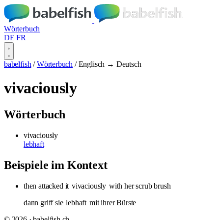
Wörterbuch
DE
FR
babelfish
/
Wörterbuch
/
Englisch → Deutsch
vivaciously
Wörterbuch
vivaciously
lebhaft
Beispiele im Kontext
then attacked it
vivaciously
with her scrub brush
dann griff sie
lebhaft
mit ihrer Bürste
© 2026 · babelfish.ch