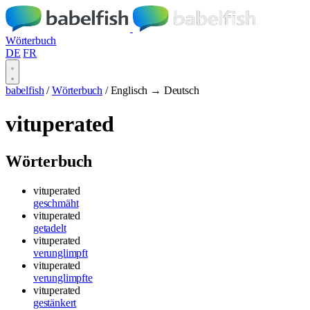
Wörterbuch
DE
FR
babelfish
/
Wörterbuch
/
Englisch → Deutsch
vituperated
Wörterbuch
vituperated
geschmäht
vituperated
getadelt
vituperated
verunglimpft
vituperated
verunglimpfte
vituperated
gestänkert