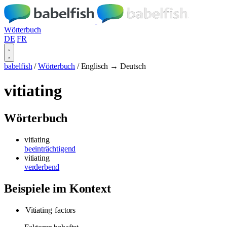
Wörterbuch
DE
FR
babelfish
/
Wörterbuch
/
Englisch → Deutsch
vitiating
Wörterbuch
vitiating
beeinträchtigend
vitiating
verderbend
Beispiele im Kontext
Vitiating
factors