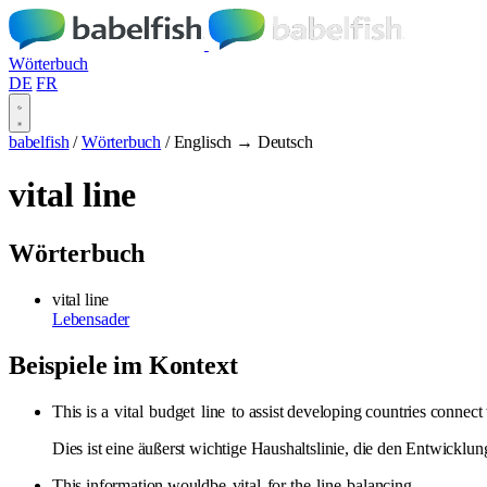
Wörterbuch
DE
FR
babelfish
/
Wörterbuch
/
Englisch → Deutsch
vital line
Wörterbuch
vital line
Lebensader
Beispiele im Kontext
This is a
vital
budget
line
to assist developing countries connect 
Dies ist eine äußerst wichtige Haushaltslinie, die den Entwicklun
This information wouldbe
vital
for the
line
balancing