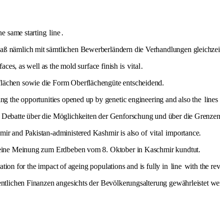
the same starting
line
.
daß nämlich mit sämtlichen Bewerberländern die Verhandlungen gleichze
aces, as well as the mold surface finish is
vital
.
flächen sowie die Form Oberflächengüte entscheidend.
ng the opportunities opened up by genetic engineering and also the
lines
 Debatte über die Möglichkeiten der Genforschung und über die Grenzen,
mir and Pakistan-administered Kashmir is also of
vital
importance.
t seine Meinung zum Erdbeben vom 8. Oktober in Kaschmir kundtut.
ration for the impact of ageing populations and is fully in
line
with the rev
entlichen Finanzen angesichts der Bevölkerungsalterung gewährleistet werd