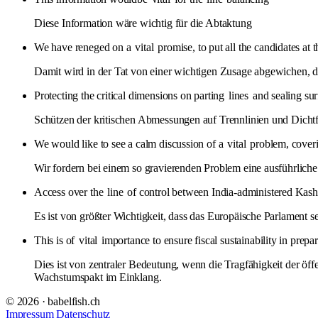
Diese Information wäre wichtig für die Abtaktung
We have reneged on a
vital
promise, to put all the candidates at 
Damit wird in der Tat von einer wichtigen Zusage abgewichen, 
Protecting the critical dimensions on parting
lines
and sealing surf
Schützen der kritischen Abmessungen auf Trennlinien und Dicht
We would like to see a calm discussion of a
vital
problem, coveri
Wir fordern bei einem so gravierenden Problem eine ausführliche
Access over the
line
of control between India-administered Kash
Es ist von größter Wichtigkeit, dass das Europäische Parlamen
This is of
vital
importance to ensure fiscal sustainability in prepa
Dies ist von zentraler Bedeutung, wenn die Tragfähigkeit der öff
Wachstumspakt im Einklang.
© 2026 · babelfish.ch
Impressum
Datenschutz