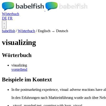
Wörterbuch
DE
FR
babelfish
/
Wörterbuch
/
Englisch → Deutsch
visualizing
Wörterbuch
visualizing
vorstellend
Beispiele im Kontext
In the postmarketing experience,
visual
adverse reactions have al
In den Erfahrungen nach Markteinführung wurde auch über Neb
-
visual
-mandrel test -counting with loup -
visual