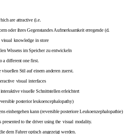
ch are attractive (i.e.
Form oder ihres Gegenstandes Aufmerksamkeit erregende (d.
p
visual
knowledge in store
llen Wissens im Speicher zu entwickeln
o a different one first.
 visuellen Stil auf einem anderen zuerst.
teractive
visual
interfaces
teraktive visuelle Schnittstellen erleichtert
eversible posterior leukoencephalopathy)
ens einhergehen kann (reversible posteriore Leukoenzephalopathie)
s presented to the driver using the
visual
modality.
die dem Fahrer optisch angezeigt werden.