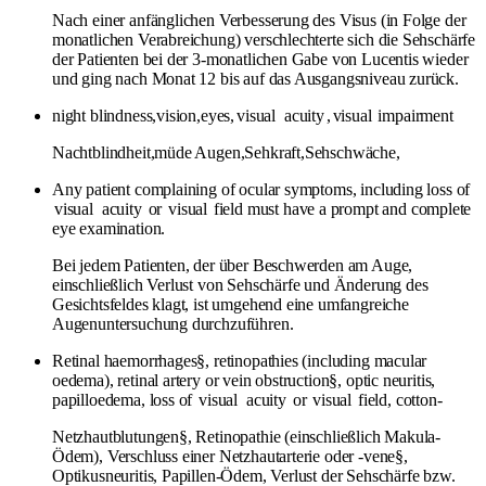
Nach einer anfänglichen Verbesserung des Visus (in Folge der
monatlichen Verabreichung) verschlechterte sich die Sehschärfe
der Patienten bei der 3-monatlichen Gabe von Lucentis wieder
und ging nach Monat 12 bis auf das Ausgangsniveau zurück.
night blindness,vision,eyes,
visual
acuity
,
visual
impairment
Nachtblindheit,müde Augen,Sehkraft,Sehschwäche,
Any patient complaining of ocular symptoms, including loss of
visual
acuity
or
visual
field must have a prompt and complete
eye examination.
Bei jedem Patienten, der über Beschwerden am Auge,
einschließlich Verlust von Sehschärfe und Änderung des
Gesichtsfeldes klagt, ist umgehend eine umfangreiche
Augenuntersuchung durchzuführen.
Retinal haemorrhages§, retinopathies (including macular
oedema), retinal artery or vein obstruction§, optic neuritis,
papilloedema, loss of
visual
acuity
or
visual
field, cotton-
Netzhautblutungen§, Retinopathie (einschließlich Makula-
Ödem), Verschluss einer Netzhautarterie oder -vene§,
Optikusneuritis, Papillen-Ödem, Verlust der Sehschärfe bzw.