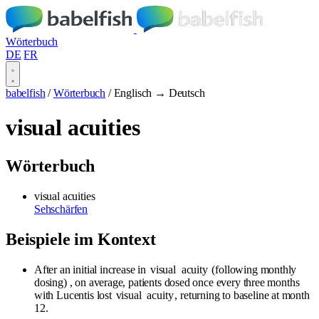
Wörterbuch
DE
FR
babelfish
/
Wörterbuch
/
Englisch → Deutsch
visual acuities
Wörterbuch
visual acuities
Sehschärfen
Beispiele im Kontext
After an initial increase in
visual
acuity
(following monthly
dosing) , on average, patients dosed once every three months
with Lucentis lost
visual
acuity
, returning to baseline at month
12.