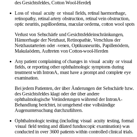
des Gesichtsfeldes, Cotton Wool-Herde§
Loss of
visual
acuity
or
visual
fields, retinal haemorrhage,
retinopathy, retinal artery obstruction, retinal vein obstruction,
optic neuritis, papilloedema, macular oedema, cotton wool spots
Verlust von Sehschärfe und Gesichtsfeldeinschränkungen,
Hämorrhagie der Netzhaut, Retinopathie, Verschluss der
Netzhautarterien oder -venen, Optikusneuritis, Papillenödem,
Makulaödem, Auftreten von Cotton-wool-Herden
Any patient complaining of changes in
visual
acuity
or
visual
fields, or reporting other ophthalmologic symptoms during
treatment with IntronA, must have a prompt and complete eye
examination.
Bei jedem Patienten, der über Änderungen der Sehschärfe bzw.
des Gesichtsfeldes klagt oder der über andere
ophthalmologische Veränderungen während der IntronA-
Behandlung berichtet, ist umgehend eine vollständige
Augenuntersuchung durchzuführen.
Ophthalmologic testing (including
visual
acuity
testing, formal
visual
field testing and dilated funduscopic examination) was
conducted in over 3600 patients within controlled clinical trials.