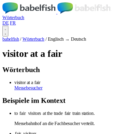
Wörterbuch
DE
FR
babelfish
/
Wörterbuch
/
Englisch → Deutsch
visitor at a fair
Wörterbuch
visitor at a fair
Messebesucher
Beispiele im Kontext
to
fair
visitors
at the trade
fair
train station.
Messebahnhof an die Fachbesucher verteilt.
fair
visitors