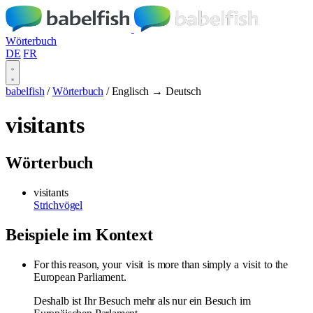
Wörterbuch
DE
FR
babelfish
/
Wörterbuch
/
Englisch → Deutsch
visitants
Wörterbuch
visitants
Strichvögel
Beispiele im Kontext
For this reason, your
visit
is more than simply a
visit
to the
European Parliament.
Deshalb ist Ihr Besuch mehr als nur ein Besuch im