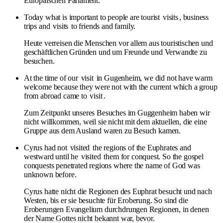
Europäischen Parlament.
Today what is important to people are tourist
visits
, business
trips and
visits
to friends and family.
Heute verreisen die Menschen vor allem aus touristischen und
geschäftlichen Gründen und um Freunde und Verwandte zu
besuchen.
At the time of our
visit
in Gugenheim, we did not have warm
welcome because they were not with the current which a group
from abroad came to
visit
.
Zum Zeitpunkt unseres Besuches im Guggenheim haben wir
nicht willkommen, weil sie nicht mit dem aktuellen, die eine
Gruppe aus dem Ausland waren zu Besuch kamen.
Cyrus had not
visited
the regions of the Euphrates and
westward until he
visited
them for conquest. So the gospel
conquests penetrated regions where the name of God was
unknown before.
Cyrus hatte nicht die Regionen des Euphrat besucht und nach
Westen, bis er sie besuchte für Eroberung. So sind die
Eroberungen Evangelium durchdrungen Regionen, in denen
der Name Gottes nicht bekannt war, bevor.