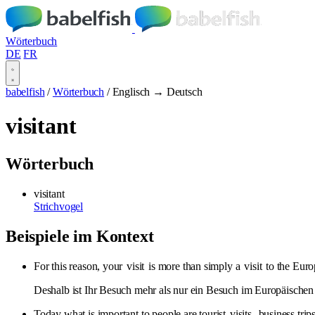
Wörterbuch
DE
FR
babelfish
/
Wörterbuch
/
Englisch → Deutsch
visitant
Wörterbuch
visitant
Strichvogel
Beispiele im Kontext
For this reason, your
visit
is more than simply a
visit
to the Euro
Deshalb ist Ihr Besuch mehr als nur ein Besuch im Europäischen
Today what is important to people are tourist
visits
, business tri