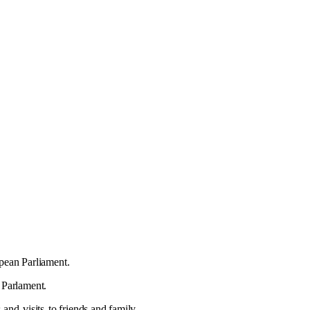
pean Parliament.
 Parlament.
ps and
visits
to friends and family.