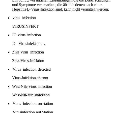
Ein Schutz vor anderen Erkrankungen, die die Leber schädigen
und Symptome verursachen, die ähnlich denen nach einer
Hepatitis-B-Virus-Infektion sind, kann nicht vermittelt werden.
virus
infection
VIRUSINFEKT
JC
virus
infection
.
JC- Virusinfektionen.
Zika
virus
infection
Zika-Virus-Infektion
Virus
infection
detected
Virus-Infektion erkannt
West Nile
virus
infection
West-Nil-
Virusinfektion
Virus
infection
on station
Virusinfektion
auf Station