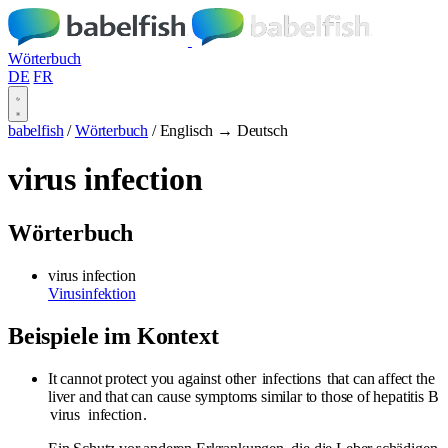
Wörterbuch
DE
FR
babelfish
/
Wörterbuch
/
Englisch → Deutsch
virus infection
Wörterbuch
virus infection
Virusinfektion
Beispiele im Kontext
It cannot protect you against other
infections
that can affect the
liver and that can cause symptoms similar to those of hepatitis B
virus
infection
.