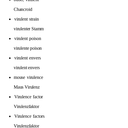
Chancroid
virulent
strain
virulenter Stamm
virulent
poison
virulente poison
virulent
envers
virulent envers
mouse
virulence
Maus Virulenz
Virulence
factor
Virulenzfaktor
Virulence
factors
Virulenzfaktor