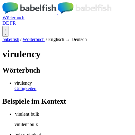
Wörterbuch
DE
FR
babelfish
/
Wörterbuch
/
Englisch → Deutsch
virulency
Wörterbuch
virulency
Giftigkeiten
Beispiele im Kontext
virulent
bulk
virulent bulk
bubo;
virulent