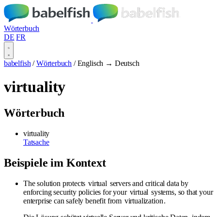
Wörterbuch
DE
FR
babelfish
/
Wörterbuch
/
Englisch → Deutsch
virtuality
Wörterbuch
virtuality
Tatsache
Beispiele im Kontext
The solution protects
virtual
servers and critical data by
enforcing security policies for your
virtual
systems, so that your
enterprise can safely benefit from
virtualization
.