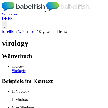
Wörterbuch
DE
FR
babelfish
/
Wörterbuch
/
Englisch → Deutsch
virology
Wörterbuch
virology
Virologie
Beispiele im Kontext
In
Virology
.
In Virology.
Plant
Virology