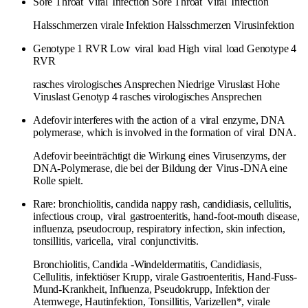
Sore Throat
Viral
Infection Sore Throat
Viral
Infection
Halsschmerzen virale Infektion Halsschmerzen Virusinfektion
Genotype 1 RVR Low
viral
load High
viral
load Genotype 4
RVR
rasches virologisches Ansprechen Niedrige Viruslast Hohe
Viruslast Genotyp 4 rasches virologisches Ansprechen
Adefovir interferes with the action of a
viral
enzyme, DNA
polymerase, which is involved in the formation of
viral
DNA.
Adefovir beeinträchtigt die Wirkung eines Virusenzyms, der
DNA-Polymerase, die bei der Bildung der
Virus
-DNA eine
Rolle spielt.
Rare: bronchiolitis, candida nappy rash, candidiasis, cellulitis,
infectious croup,
viral
gastroenteritis, hand-foot-mouth disease,
influenza, pseudocroup, respiratory infection, skin infection,
tonsillitis, varicella,
viral
conjunctivitis.
Bronchiolitis, Candida -Windeldermatitis, Candidiasis,
Cellulitis, infektiöser Krupp, virale Gastroenteritis, Hand-Fuss-
Mund-Krankheit, Influenza, Pseudokrupp, Infektion der
Atemwege, Hautinfektion, Tonsillitis, Varizellen*, virale