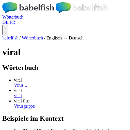
Wörterbuch
DE
FR
babelfish
/
Wörterbuch
/
Englisch → Deutsch
viral
Wörterbuch
viral
Virus...
viral
viral
viral flue
Virusgrippe
Beispiele im Kontext