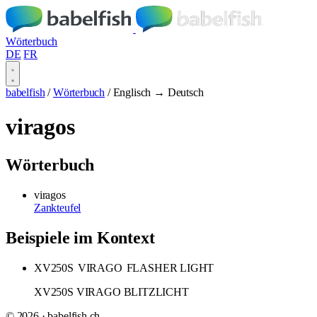
Wörterbuch
DE
FR
babelfish
/
Wörterbuch
/
Englisch → Deutsch
viragos
Wörterbuch
viragos
Zankteufel
Beispiele im Kontext
XV250S
VIRAGO
FLASHER LIGHT
XV250S VIRAGO BLITZLICHT
© 2026 · babelfish.ch