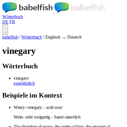
Wörterbuch
DE
FR
babelfish
/
Wörterbuch
/
Englisch → Deutsch
vinegary
Wörterbuch
vinegary
essigähnlich
Beispiele im Kontext
Winey-
vinegary
- acid-sour
Wein- oder essigartig - Sauer-säuerlich
The disturber of peace, the raider of bins, the mugger of