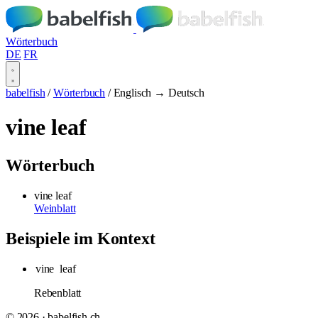
Wörterbuch
DE
FR
babelfish
/
Wörterbuch
/
Englisch → Deutsch
vine leaf
Wörterbuch
vine leaf
Weinblatt
Beispiele im Kontext
vine
leaf
Rebenblatt
© 2026 · babelfish.ch