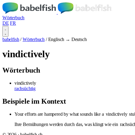
Wörterbuch
DE
FR
babelfish
/
Wörterbuch
/
Englisch → Deutsch
vindictively
Wörterbuch
vindictively
rachsüchtig
Beispiele im Kontext
Your efforts are hampered by what sounds like a
vindictively
stu
Ihre Bemühungen werden durch das, was klingt wie ein
rachsüc
© 2026 · babelfish.ch