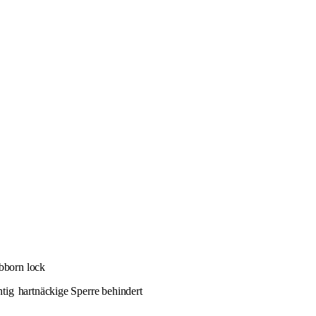
bborn lock
htig
hartnäckige Sperre behindert