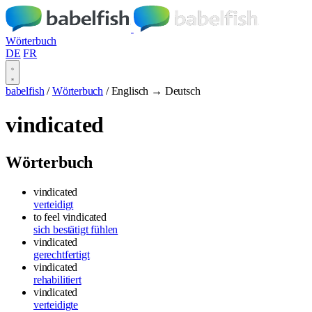
Wörterbuch
DE
FR
babelfish
/
Wörterbuch
/
Englisch → Deutsch
vindicated
Wörterbuch
vindicated
verteidigt
to feel vindicated
sich bestätigt fühlen
vindicated
gerechtfertigt
vindicated
rehabilitiert
vindicated
verteidigte