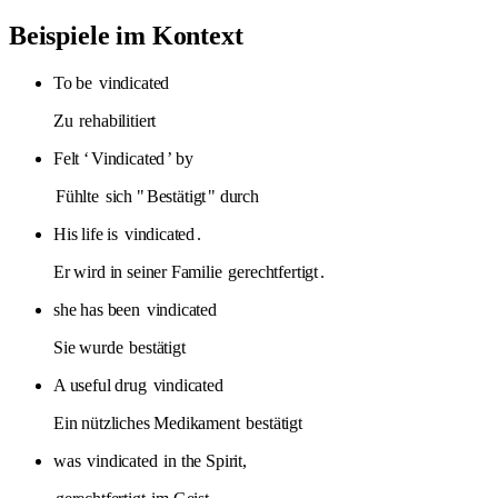
Beispiele im Kontext
To be
vindicated
Zu
rehabilitiert
Felt ‘
Vindicated
’ by
Fühlte
sich "
Bestätigt
" durch
His life is
vindicated
.
Er wird in seiner Familie
gerechtfertigt
.
she has been
vindicated
Sie wurde
bestätigt
A useful drug
vindicated
Ein nützliches Medikament
bestätigt
was
vindicated
in the Spirit,