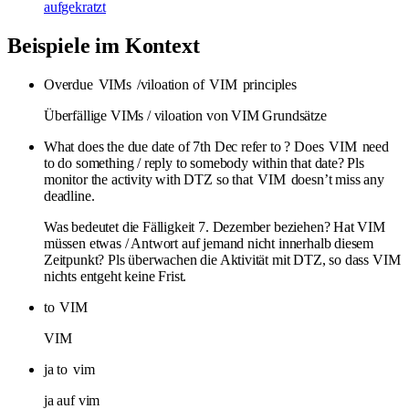
aufgekratzt
Beispiele im Kontext
Overdue
VIMs
/viloation of
VIM
principles
Überfällige VIMs / viloation von VIM Grundsätze
What does the due date of 7th Dec refer to ? Does
VIM
need
to do something / reply to somebody within that date? Pls
monitor the activity with DTZ so that
VIM
doesn’t miss any
deadline.
Was bedeutet die Fälligkeit 7. Dezember beziehen? Hat VIM
müssen etwas / Antwort auf jemand nicht innerhalb diesem
Zeitpunkt? Pls überwachen die Aktivität mit DTZ, so dass VIM
nichts entgeht keine Frist.
to
VIM
VIM
ja to
vim
ja auf vim