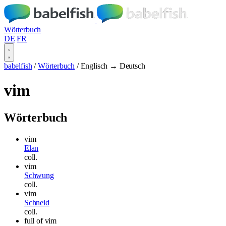
Wörterbuch
DE
FR
babelfish
/
Wörterbuch
/
Englisch → Deutsch
vim
Wörterbuch
vim
Elan
coll.
vim
Schwung
coll.
vim
Schneid
coll.
full of vim