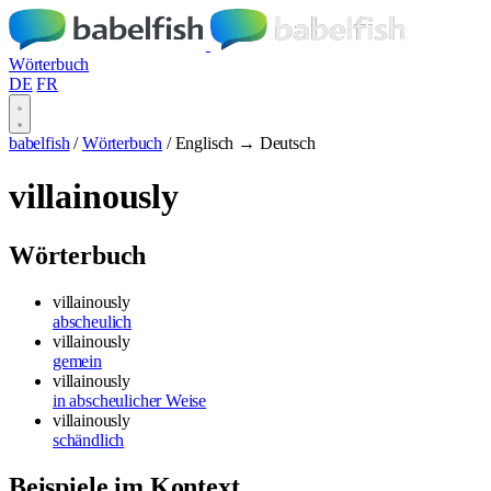
Wörterbuch
DE
FR
babelfish
/
Wörterbuch
/
Englisch → Deutsch
villainously
Wörterbuch
villainously
abscheulich
villainously
gemein
villainously
in abscheulicher Weise
villainously
schändlich
Beispiele im Kontext