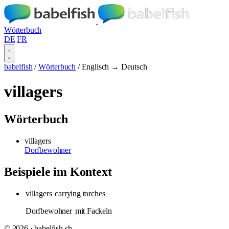
Wörterbuch
DE
FR
babelfish
/
Wörterbuch
/
Englisch → Deutsch
villagers
Wörterbuch
villagers
Dorfbewohner
Beispiele im Kontext
villagers
carrying torches
Dorfbewohner
mit Fackeln
© 2026 · babelfish.ch