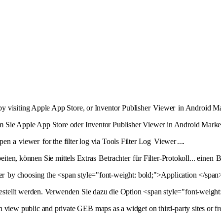
by visiting Apple App Store, or Inventor Publisher
Viewer
in Android M
 Sie Apple App Store oder Inventor Publisher Viewer in Android Marke
open a
viewer
for the filter log via Tools Filter Log
Viewer
....
beiten, können Sie mittels Extras
Betrachter
für Filter-Protokoll... einen
B
er
by choosing the <span style="font-weight: bold;">Application </span
estellt werden. Verwenden Sie dazu die Option <span style="font-weigh
view public and private GEB maps as a widget on third-party sites or