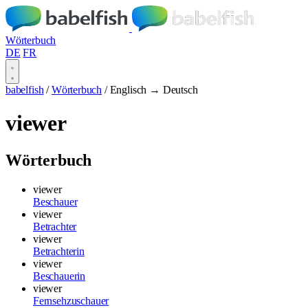
Wörterbuch
DE
FR
babelfish
/
Wörterbuch
/
Englisch → Deutsch
viewer
Wörterbuch
viewer
Beschauer
viewer
Betrachter
viewer
Betrachterin
viewer
Beschauerin
viewer
Fernsehzuschauer