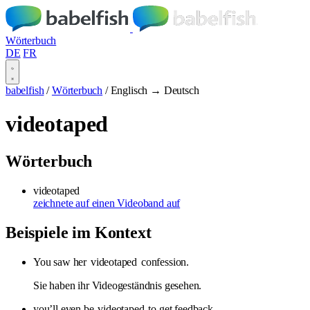
Wörterbuch
DE
FR
babelfish
/
Wörterbuch
/
Englisch → Deutsch
videotaped
Wörterbuch
videotaped
zeichnete auf einen Videoband auf
Beispiele im Kontext
You saw her
videotaped
confession.
Sie haben ihr Videogeständnis gesehen.
you’ll even be
videotaped
to get feedback