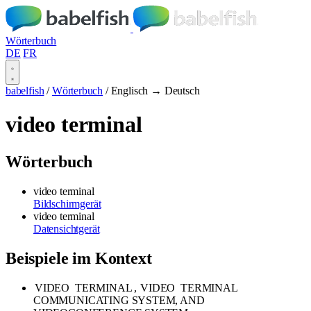
Wörterbuch
DE
FR
babelfish
/
Wörterbuch
/
Englisch → Deutsch
video terminal
Wörterbuch
video terminal
Bildschirmgerät
video terminal
Datensichtgerät
Beispiele im Kontext
VIDEO
TERMINAL
,
VIDEO
TERMINAL
COMMUNICATING SYSTEM, AND