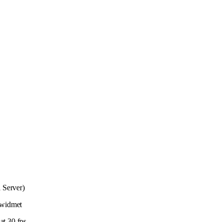
 Server)
ewidmet
at 30 fps