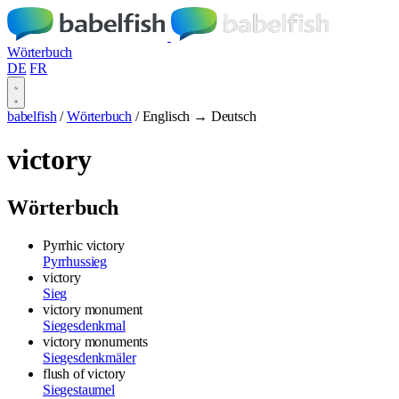
Wörterbuch
DE
FR
babelfish
/
Wörterbuch
/
Englisch → Deutsch
victory
Wörterbuch
Pyrrhic victory
Pyrrhussieg
victory
Sieg
victory monument
Siegesdenkmal
victory monuments
Siegesdenkmäler
flush of victory
Siegestaumel