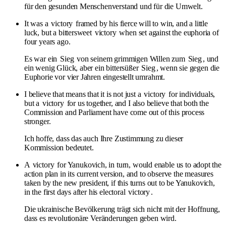
für den gesunden Menschenverstand und für die Umwelt.
It was a
victory
framed by his fierce will to win, and a little
luck, but a bittersweet
victory
when set against the euphoria of
four years ago.
Es war ein
Sieg
von seinem grimmigen Willen zum
Sieg
, und
ein wenig Glück, aber ein bittersüßer
Sieg
, wenn sie gegen die
Euphorie vor vier Jahren eingestellt umrahmt.
I believe that means that it is not just a
victory
for individuals,
but a
victory
for us together, and I also believe that both the
Commission and Parliament have come out of this process
stronger.
Ich hoffe, dass das auch Ihre Zustimmung zu dieser
Kommission bedeutet.
A
victory
for Yanukovich, in turn, would enable us to adopt the
action plan in its current version, and to observe the measures
taken by the new president, if this turns out to be Yanukovich,
in the first days after his electoral
victory
.
Die ukrainische Bevölkerung trägt sich nicht mit der Hoffnung,
dass es revolutionäre Veränderungen geben wird.