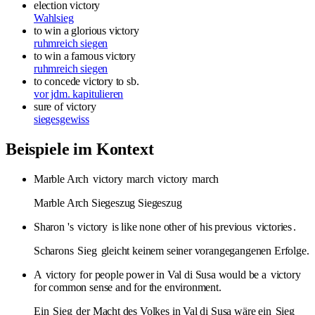
election victory
Wahlsieg
to win a glorious victory
ruhmreich siegen
to win a famous victory
ruhmreich siegen
to concede victory to sb.
vor jdm. kapitulieren
sure of victory
siegesgewiss
Beispiele im Kontext
Marble Arch
victory
march
victory
march
Marble Arch Siegeszug Siegeszug
Sharon 's
victory
is like none other of his previous
victories
.
Scharons
Sieg
gleicht keinem seiner vorangegangenen Erfolge.
A
victory
for people power in Val di Susa would be a
victory
for common sense and for the environment.
Ein
Sieg
der Macht des Volkes in Val di Susa wäre ein
Sieg