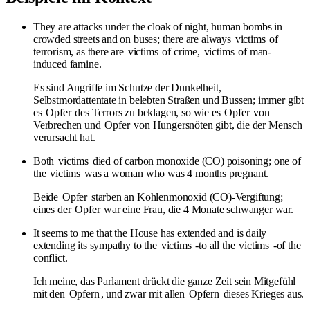
They are attacks under the cloak of night, human bombs in
crowded streets and on buses; there are always
victims
of
terrorism, as there are
victims
of crime,
victims
of man-
induced famine.
Es sind Angriffe im Schutze der Dunkelheit,
Selbstmordattentate in belebten Straßen und Bussen; immer gibt
es
Opfer
des Terrors zu beklagen, so wie es
Opfer
von
Verbrechen und
Opfer
von Hungersnöten gibt, die der Mensch
verursacht hat.
Both
victims
died of carbon monoxide (CO) poisoning; one of
the
victims
was a woman who was 4 months pregnant.
Beide
Opfer
starben an Kohlenmonoxid (CO)-Vergiftung;
eines der
Opfer
war eine Frau, die 4 Monate schwanger war.
It seems to me that the House has extended and is daily
extending its sympathy to the
victims
-to all the
victims
-of the
conflict.
Ich meine, das Parlament drückt die ganze Zeit sein Mitgefühl
mit den
Opfern
, und zwar mit allen
Opfern
dieses Krieges aus.