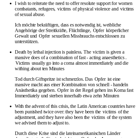
I wish to reiterate the need to offer resolute support for women
combatants, refugees,
victims
of physical violence and
victims
of sexual abuse.
Ich möchte bekräftigen, dass es notwendig ist, weibliche
Angehörige der Streitkräfte, Flüchtlinge,
Opfer
körperlicher
Gewalt und
Opfer
sexuellen Missbrauchs entschlossen zu
unterstützen.
Death by lethal injection is painless. The
victim
is given a
massive does of a combination of fast - acting anaesthetics .
Victims
usually go into a coma almost immerdiately and die
withing about ten Minutes
Tod durch Giftspritze ist schmerzlos. Das
Opfer
ist eine
massive macht aus einer Kombination von schnell - handeln
Anästhetika gegeben.
Opfer
in der Regel gehen ins Koma fast
Immerdiately und sterben innerhalb etwa zehn Minuten
With the advent of this crisis, the Latin American countries have
been punished twice over: they have been the
victims
of the
adjustment, and they have also been the
victims
of the system
we advised them to adjust to.
Durch diese Krise sind die lateinamerikanischen Länder