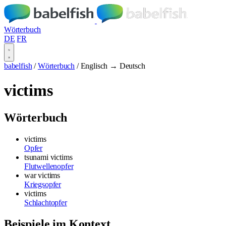
Wörterbuch
DE
FR
babelfish
/
Wörterbuch
/
Englisch → Deutsch
victims
Wörterbuch
victims
Opfer
tsunami victims
Flutwellenopfer
war victims
Kriegsopfer
victims
Schlachtopfer
Beispiele im Kontext