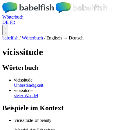
Wörterbuch
DE
FR
babelfish
/
Wörterbuch
/
Englisch → Deutsch
vicissitude
Wörterbuch
vicissitude
Unbeständigkeit
vicissitude
steter Wandel
Beispiele im Kontext
vicissitude
of beauty