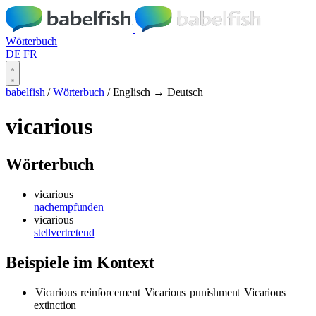
Wörterbuch
DE
FR
babelfish
/
Wörterbuch
/
Englisch → Deutsch
vicarious
Wörterbuch
vicarious
nachempfunden
vicarious
stellvertretend
Beispiele im Kontext
Vicarious
reinforcement
Vicarious
punishment
Vicarious
extinction