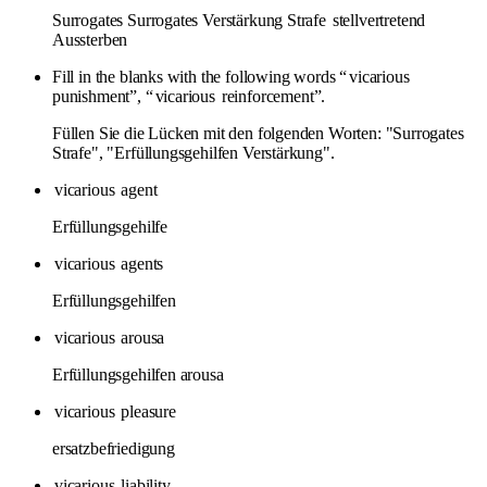
Surrogates Surrogates Verstärkung Strafe
stellvertretend
Aussterben
Fill in the blanks with the following words “
vicarious
punishment”, “
vicarious
reinforcement”.
Füllen Sie die Lücken mit den folgenden Worten: "Surrogates
Strafe", "Erfüllungsgehilfen Verstärkung".
vicarious
agent
Erfüllungsgehilfe
vicarious
agents
Erfüllungsgehilfen
vicarious
arousa
Erfüllungsgehilfen arousa
vicarious
pleasure
ersatzbefriedigung
vicarious
liability