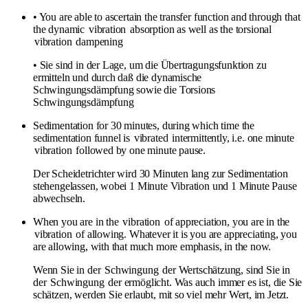
• You are able to ascertain the transfer function and through that
the dynamic
vibration
absorption as well as the torsional
vibration
dampening
• Sie sind in der Lage, um die Übertragungsfunktion zu
ermitteln und durch daß die dynamische
Schwingungsdämpfung sowie die Torsions
Schwingungsdämpfung
Sedimentation for 30 minutes, during which time the
sedimentation funnel is
vibrated
intermittently, i.e. one minute
vibration
followed by one minute pause.
Der Scheidetrichter wird 30 Minuten lang zur Sedimentation
stehengelassen, wobei 1 Minute Vibration und 1 Minute Pause
abwechseln.
When you are in the
vibration
of appreciation, you are in the
vibration
of allowing. Whatever it is you are appreciating, you
are allowing, with that much more emphasis, in the now.
Wenn Sie in der
Schwingung
der Wertschätzung, sind Sie in
der
Schwingung
der ermöglicht. Was auch immer es ist, die Sie
schätzen, werden Sie erlaubt, mit so viel mehr Wert, im Jetzt.