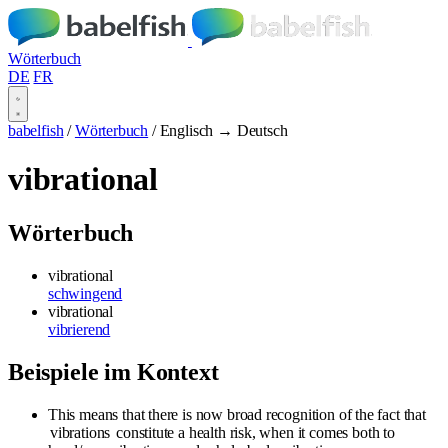
Wörterbuch
DE
FR
babelfish
/
Wörterbuch
/
Englisch → Deutsch
vibrational
Wörterbuch
vibrational
schwingend
vibrational
vibrierend
Beispiele im Kontext
This means that there is now broad recognition of the fact that
vibrations
constitute a health risk, when it comes both to